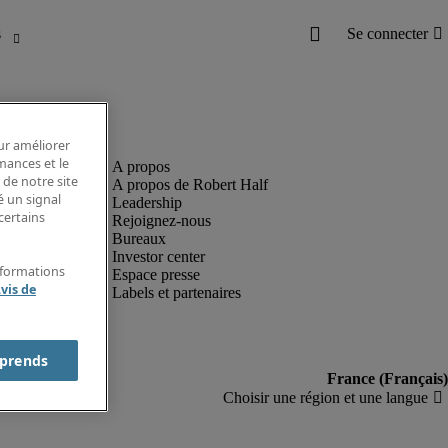
our améliorer
rmances et le
 de notre site
A propos de Robert Half
é un signal
Leadership
certains
Rejoignez-nous
Bureaux
Investor center
nformations
Espace presse
vis de
Labels et partenaires
prends