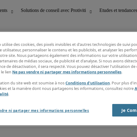
 utilise des cookies, des pixels invisibles et d'autres technologies de suivi p
e utilisateur, personnaliser le contenu et les publicités, et analyser les perfo
 notre site. Nous partageons également des informations sur votre utilisation
bilité
Etudes et tendances
artenaires de médias sociaux, de publicité et d'analyse. Si nous avons détect
T
Fiches métiers
ce de désactivation, il sera respecté. Vous pouvez désactiver l'utilisation de 
g
Guide des salaires
 le lien
Ne pas vendre ni partager mes informations personnelles
.
erformance client
Informations intérimaires
Centre d'information
isation du site web est soumise à nos
Conditions d'utilisation
. Pour plus d'i
nes et paie
S'abonner à la newsletter
okies et la manière dont nous partageons les informations, consultez notre
A
Créer une alerte emploi
alité
.
Je Com
ndre ni partager mes informations personnelles
s sur la société
Cookies
r