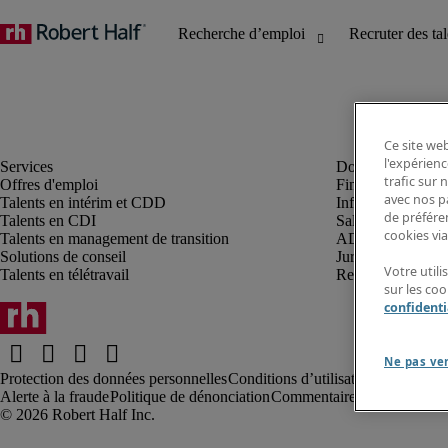
Ce site web
l'expérienc
trafic sur
Offres d'emploi
Finance et compta
avec nos p
Talents en intérim et CDD
Informatique et I
de préféren
Talents en CDI
Sales et marketin
cookies via
Talents en management de transition
ADV, supply et p
Solutions de conseil
Juridique et fiscal
Votre util
Talents en télétravail
Ressources humai
sur les co
confidenti
Ne pas ve
Protection des données personnelles
Conditions d’utilisation
Information
Alerte à la fraude
Politique de dénonciation
Commentaires au webmaste