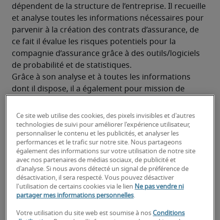
dépendent de la structure de l’entreprise. Il recueille 
et analyse toutes les informations nécessaires pour 
parvenir à la création des contrats d’assurance, de 
ce fait il évalue les risques potentiels pour la 
compagnie d’assurance grâce à des outils/logiciels 
de probabilité et de statistiques.
Grâce à son analyse et à toutes les informations 
dont il dispose, il a également pour mission de 
conseiller les assureurs. Dans le cas où un contrat 
ne serait plus adapté, il réalise de nouveaux calculs 
Ce site web utilise des cookies, des pixels invisibles et d'autres
pour trouver la formule adéquate pour l’assuré et 
technologies de suivi pour améliorer l'expérience utilisateur,
personnaliser le contenu et les publicités, et analyser les
pour l’entreprise.
performances et le trafic sur notre site. Nous partageons
Quelles sont les compétences et
également des informations sur votre utilisation de notre site
avec nos partenaires de médias sociaux, de publicité et
qualités requises pour un
d'analyse. Si nous avons détecté un signal de préférence de
désactivation, il sera respecté. Vous pouvez désactiver
actuaire ?
l'utilisation de certains cookies via le lien
Ne pas vendre ni
partager mes informations personnelles
.
Maîtriser les mathématiques et les statistiques
Votre utilisation du site web est soumise à nos
Conditions