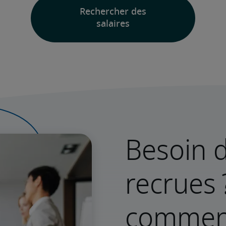
Besoin d
recrues 
commenc