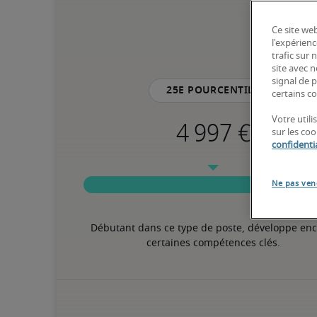
Ce site web
l'expérienc
trafic sur
site avec 
signal de p
25e pourcentile
certains co
Votre util
sur les co
confidentia
Ne pas ven
Débutant dans ce type de poste, développe enc
certaines compétences clés.