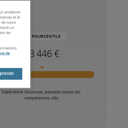
our améliorer
rmances et le
n de notre
étecté un
tion de
75e pourcentile
formations
vis de
mprends
Expérience reconnue, possède toutes les 
compétences clés.