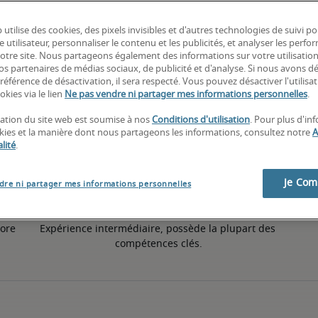
 utilise des cookies, des pixels invisibles et d'autres technologies de suivi p
5% supérieur à la moyenne nationale
e utilisateur, personnaliser le contenu et les publicités, et analyser les perfo
 notre site. Nous partageons également des informations sur votre utilisatio
nos partenaires de médias sociaux, de publicité et d'analyse. Si nous avons d
référence de désactivation, il sera respecté. Vous pouvez désactiver l'utilisa
50e pourcentile
okies via le lien
Ne pas vendre ni partager mes informations personnelles
.
isation du site web est soumise à nos
Conditions d'utilisation
. Pour plus d'in
okies et la manière dont nous partageons les informations, consultez notre
A
lité
.
Je Co
dre ni partager mes informations personnelles
ore 
Expérience intermédiaire, possède la plupart des 
compétences clés.