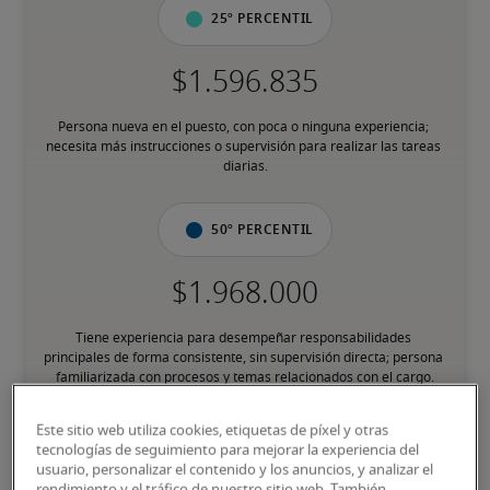
25º percentil
Persona nueva en el puesto, con poca o ninguna experiencia; 
necesita más instrucciones o supervisión para realizar las tareas 
diarias.
50º percentil
Tiene experiencia para desempeñar responsabilidades 
principales de forma consistente, sin supervisión directa; persona 
familiarizada con procesos y temas relacionados con el cargo.
Este sitio web utiliza cookies, etiquetas de píxel y otras
75º percentil
tecnologías de seguimiento para mejorar la experiencia del
usuario, personalizar el contenido y los anuncios, y analizar el
rendimiento y el tráfico de nuestro sitio web. También