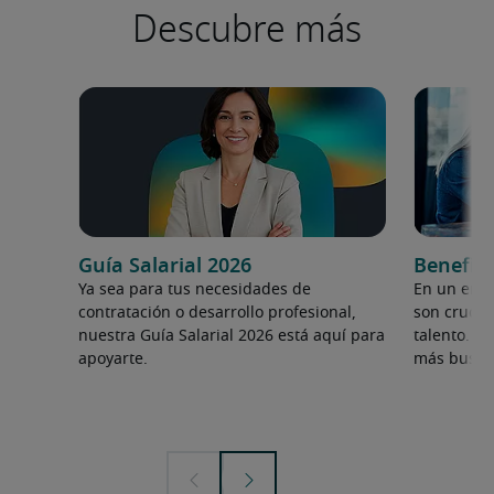
Descubre más
Guía Salarial 2026
Benefici
Ya sea para tus necesidades de
En un ento
contratación o desarrollo profesional,
son crucia
nuestra Guía Salarial 2026 está aquí para
talento. E
apoyarte.
más buscad