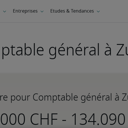
table général à Z
ire pour Comptable général à Z
-