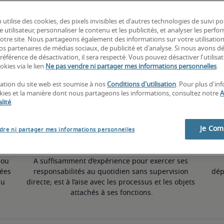
 utilise des cookies, des pixels invisibles et d'autres technologies de suivi p
6% supérieur à la moyenne nationale
e utilisateur, personnaliser le contenu et les publicités, et analyser les perfo
 notre site. Nous partageons également des informations sur votre utilisatio
nos partenaires de médias sociaux, de publicité et d'analyse. Si nous avons d
référence de désactivation, il sera respecté. Vous pouvez désactiver l'utilisa
50ème percentile
okies via le lien
Ne pas vendre ni partager mes informations personnelles
.
isation du site web est soumise à nos
Conditions d'utilisation
. Pour plus d'in
okies et la manière dont nous partageons les informations, consultez notre
A
lité
.
Je Co
dre ni partager mes informations personnelles
ou 
A suffisamment d’expérience pour exercer ses 
ées 
responsabilités au quotidien sans supervision 
dép
u 
directe; est à l’aise avec les processus et les objets 
attachés à ses fonctions.