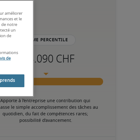
our améliorer
rmances et le
n de notre
étecté un
tion de
75ème percentile
formations
vis de
mprends
Apporte à l’entreprise une contribution qui 
asse le simple accomplissement des tâches au 
quotidien, du fait de compétences rares; 
possibilité d’avancement.