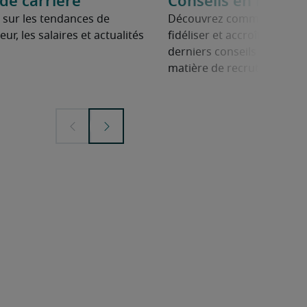
e carrière
Conseils en mana
 sur les tendances de
Découvrez comment manag
ur, les salaires et actualités
fidéliser et accroître leur 
derniers conseils des expe
matière de recrutement.