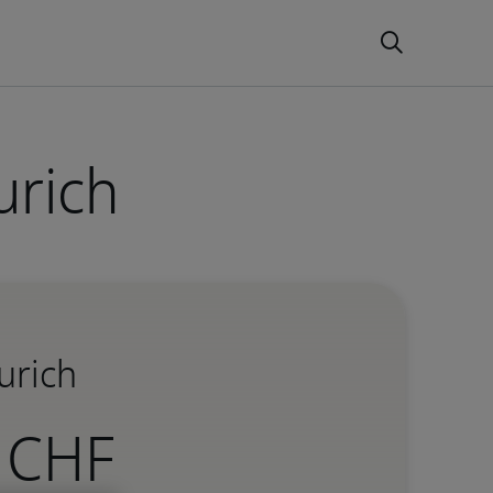
urich
urich