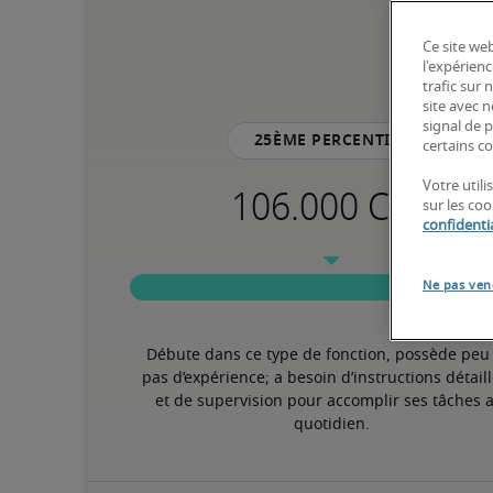
Ce site web
l'expérienc
trafic sur
site avec 
signal de p
25ème percentile
certains co
Votre util
sur les co
confidentia
Ne pas ven
Débute dans ce type de fonction, possède peu 
pas d’expérience; a besoin d’instructions détaill
et de supervision pour accomplir ses tâches a
quotidien.