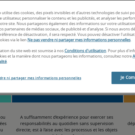
-
 utilise des cookies, des pixels invisibles et d'autres technologies de suivi p
e utilisateur, personnaliser le contenu et les publicités, et analyser les perfo
 notre site. Nous partageons également des informations sur votre utilisatio
nos partenaires de médias sociaux, de publicité et d'analyse. Si nous avons d
6% supérieur à la moyenne nationale
référence de désactivation, il sera respecté. Vous pouvez désactiver l'utilisa
okies via le lien
Ne pas vendre ni partager mes informations personnelles
.
isation du site web est soumise à nos
Conditions d'utilisation
. Pour plus d'in
okies et la manière dont nous partageons les informations, consultez notre
A
50ème percentile
lité
.
Je Co
dre ni partager mes informations personnelles
ou 
A suffisamment d’expérience pour exercer ses 
ées 
responsabilités au quotidien sans supervision 
dép
u 
directe; est à l’aise avec les processus et les objets 