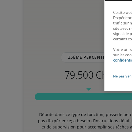
Ce site web
l'expérienc
trafic sur
site avec 
signal de p
certains co
Votre util
sur les co
25ème percentile
confidentia
Ne pas ven
Débute dans ce type de fonction, possède peu 
pas d’expérience; a besoin d’instructions détaill
et de supervision pour accomplir ses tâches a