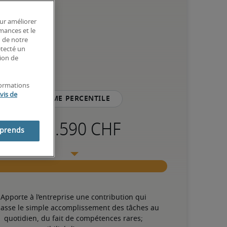
our améliorer
rmances et le
n de notre
étecté un
tion de
formations
vis de
75ème percentile
mprends
Apporte à l’entreprise une contribution qui 
asse le simple accomplissement des tâches au 
quotidien, du fait de compétences rares; 