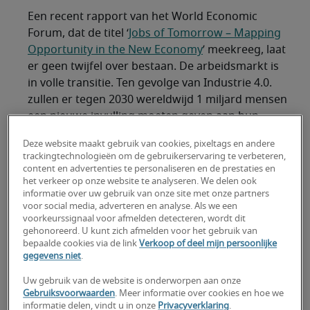
Een recent rapport van het World Economic
Forum, dat de titel ‘
Jobs of Tomorrow – Mapping
Opportunity in the New Economy
’ meekreeg, laat
er geen twijfel over bestaan. De arbeidsmarkt is
in volle transitie. Ten gevolge van Industrie 4.0.
zullen er tegen 2030 wereldwijd 1 miljard mensen
een nieuwe invulling moeten geven aan hun
professionele activiteit. Tegen 2022 zal bovendien
Deze website maakt gebruik van cookies, pixeltags en andere
42 % van de basisvaardigheden die in de huidige
trackingtechnologieën om de gebruikerservaring te verbeteren,
jobs nodig zijn, evolueren naar andere skills. Op
content en advertenties te personaliseren en de prestaties en
die vaststellingen is er maar één antwoord: de
het verkeer op onze website te analyseren. We delen ook
informatie over uw gebruik van onze site met onze partners
‘reskilling’ of het omscholen van personeelsleden
voor social media, adverteren en analyse. Als we een
wordt absoluut noodzakelijk, en moet zowel op
voorkeurssignaal voor afmelden detecteren, wordt dit
bedrijfsniveau als maatschappelijk gestimuleerd
gehonoreerd. U kunt zich afmelden voor het gebruik van
bepaalde cookies via de link
Verkoop of deel mijn persoonlijke
worden.
gegevens niet
.
De skills van de toekomst
Uw gebruik van de website is onderworpen aan onze
Gebruiksvoorwaarden
. Meer informatie over cookies en hoe we
informatie delen, vindt u in onze
Privacyverklaring
.