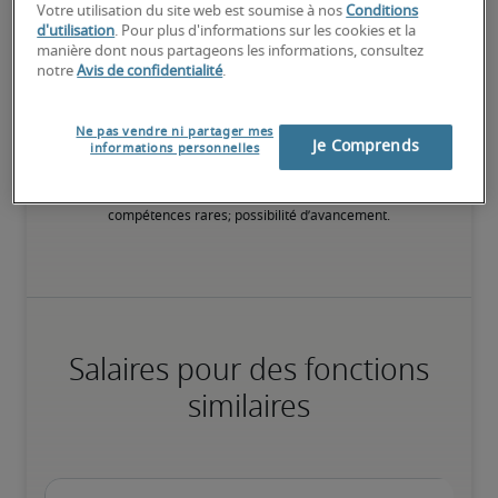
et les objets attachés à ses fonctions.
Votre utilisation du site web est soumise à nos
Conditions
d'utilisation
. Pour plus d'informations sur les cookies et la
manière dont nous partageons les informations, consultez
75ème percentile
notre
Avis de confidentialité
.
Ne pas vendre ni partager mes
Je Comprends
informations personnelles
Apporte à l’entreprise une contribution qui dépasse le simple 
accomplissement des tâches au quotidien, du fait de 
compétences rares; possibilité d’avancement.
Salaires pour des fonctions
similaires