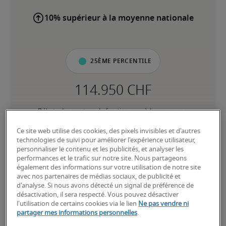
10% supérieur à la moyenne nationale
25ème percentile
Débute dans ce type de fonction, possède peu ou pas 
d’expérience; a besoin d’instructions détaillées et de supervision 
pour accomplir ses tâches au quotidien.
Ce site web utilise des cookies, des pixels invisibles et d'autres
technologies de suivi pour améliorer l'expérience utilisateur,
personnaliser le contenu et les publicités, et analyser les
50ème percentile
performances et le trafic sur notre site. Nous partageons
également des informations sur votre utilisation de notre site
avec nos partenaires de médias sociaux, de publicité et
d'analyse. Si nous avons détecté un signal de préférence de
désactivation, il sera respecté. Vous pouvez désactiver
l'utilisation de certains cookies via le lien
Ne pas vendre ni
A suffisamment d’expérience pour exercer ses responsabilités au 
partager mes informations personnelles
.
quotidien sans supervision directe; est à l’aise avec les processus 