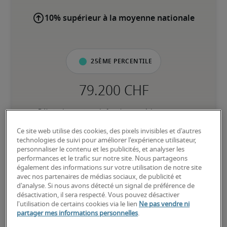
10% supérieur à la moyenne nationale
25ème percentile
Débute dans ce type de fonction, possède peu ou pas 
d’expérience; a besoin d’instructions détaillées et de supervision 
pour accomplir ses tâches au quotidien.
Ce site web utilise des cookies, des pixels invisibles et d'autres
technologies de suivi pour améliorer l'expérience utilisateur,
personnaliser le contenu et les publicités, et analyser les
performances et le trafic sur notre site. Nous partageons
50ème percentile
également des informations sur votre utilisation de notre site
avec nos partenaires de médias sociaux, de publicité et
d'analyse. Si nous avons détecté un signal de préférence de
désactivation, il sera respecté. Vous pouvez désactiver
l'utilisation de certains cookies via le lien
Ne pas vendre ni
A suffisamment d’expérience pour exercer ses responsabilités au 
partager mes informations personnelles
.
quotidien sans supervision directe; est à l’aise avec les processus 