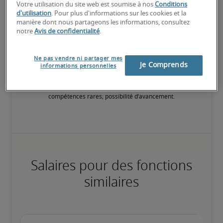
et les objets attachés à ses fonctions.
Votre utilisation du site web est soumise à nos
Conditions
d'utilisation
. Pour plus d'informations sur les cookies et la
manière dont nous partageons les informations, consultez
75ème percentile
notre
Avis de confidentialité
.
Ne pas vendre ni partager mes
Je Comprends
informations personnelles
Apporte à l’entreprise une contribution qui dépasse le simple 
accomplissement des tâches au quotidien, du fait de 
compétences rares; possibilité d’avancement.
Salaires pour des fonctions
similaires