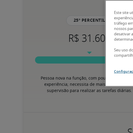
Este site u
experiênci
25º percentil
tráfego em
nossos par
desativar 
determinad
Seu uso do
compartil
Configuraç
Pessoa nova na função, com pouca ou nenhum
experiência; necessita de mais instruções ou
supervisão para realizar as tarefas diárias.
S