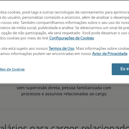
tiliza cookies, pixel tags e outras tecnologias de rastreamento para aprimora
a do usuário, personalizar conteúdo e anúncios, além de analisar o desemp
50º percentil
 nosso site. Também compartilhamos informações sobre o seu uso do noss
ceiros de mídia social, publicidade e análise. Se detectarmos um sinal de pr
a opção de não participação, ele será respeitado. Você pode desativar o uso
os cookies por meio do link
Configurações de Cookies
.
 site está sujeito aos nossos
Termos de Uso
. Mais informações sobre cooki
hamos informações podem ser encontradas em nosso
Aviso de Privacidade
.
Eu 
ões de Cookies
a 
Tem experiência para desempenhar 
Va
 
responsabilidades principais de forma consistente, 
exe
sem supervisão direta; pessoa familiarizada com 
processos e assuntos relacionados ao cargo.
alários para cargos relacionad