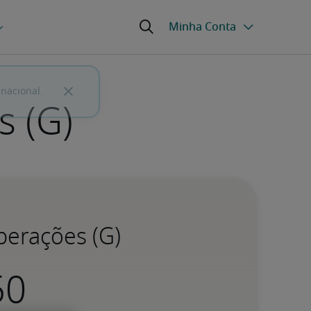
s (G)
Operações (G)