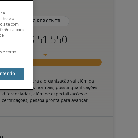
r a
enho e o
75º percentil
o site com
eferência para
 de
es e como
entendo
lor da pessoa para a organização vai além da 
cução das tarefas normais; possui qualificações 
diferenciadas, além de especializações e 
certificações; pessoa pronta para avançar.
os