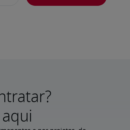
ntratar?
aqui