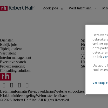
Deze websi
gebruikers
verkeer op
Bekijk jobs
Finance en boek
onze partn
Tijdelijk talent
IT en digital
detecteren
Vast talent
Juridisch
de link
Ver
Interim management
Administratie en 
Executive search
Human resources
Uw gebrui
Project sourcing
Student
cookies en
Consulting solutions
Verkoop of
Bedrijfsinformatie
Privacyverklaring
Website en cookies
Rekruteringsv
Klokkenluidersregeling
Webmaster feedback