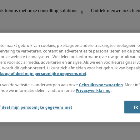
te maakt gebruik van cookies, pixeltags en andere trackingtechnologieën 
ervaring te verbeteren, content en advertenties te personaliseren en de pres
 onze website te analyseren. We delen ook informatie over uw gebruik van o
houding
Ontdek nieuwe inzichten
ers voor social media, adverteren en analyse. Als we een voorkeurssignaal 
Jobomschrijvingen
, wordt dit gehonoreerd. U kunt zich afmelden voor het gebruik van bepaald
Salarisgids
koop of deel mijn persoonlijke gegevens niet
.
office support
Timesheets
Nieuwsbrief
k van de website is onderworpen aan onze
Gebruiksvoorwaarden
. Meer in
Maak een jobalert aan
 hoe we informatie delen, vindt u in onze
Privacyverklaring
.
Informatiecentrum
Ik
 deel mijn persoonlijke gegevens niet
oorwaarden
Fraude alarm