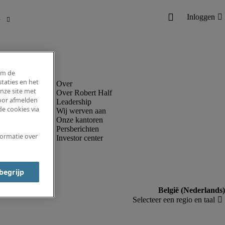
om de
taties en het
nze site met
Over Robert Half
voor afmelden
Leadership
e cookies via
Wij werven aan
Onze kantoren
Persberichten
formatie over
Investor center
 begrijp