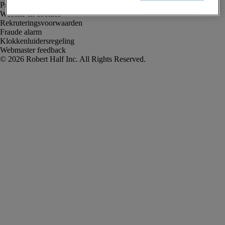
Privacyverklaring
Website en cookies
Rekruteringsvoorwaarden
Fraude alarm
Klokkenluidersregeling
Webmaster feedback