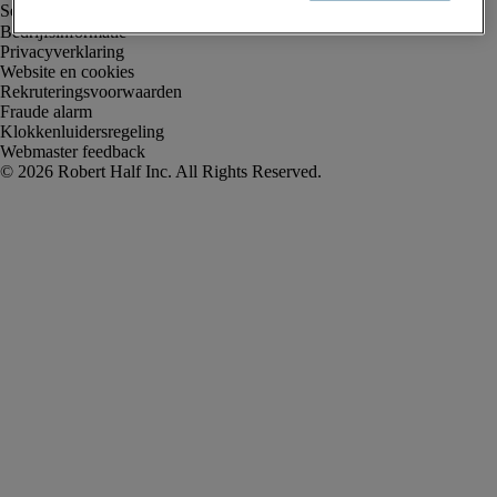
Bedrijfsinformatie
Privacyverklaring
Website en cookies
Rekruteringsvoorwaarden
Fraude alarm
Klokkenluidersregeling
Webmaster feedback