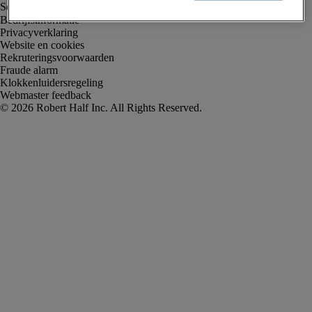
Bedrijfsinformatie
Privacyverklaring
Website en cookies
Rekruteringsvoorwaarden
Fraude alarm
Klokkenluidersregeling
Webmaster feedback