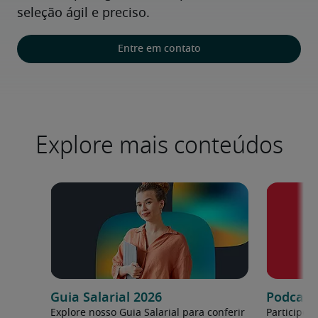
seleção ágil e preciso.
Entre em contato
Explore mais conteúdos
Guia Salarial 2026
Podcast:
Explore nosso Guia Salarial para conferir
Participe 