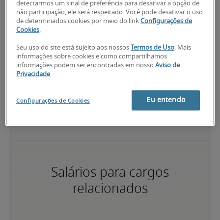
de forma consistente, sem supervisão direta; pessoa 
detectarmos um sinal de preferência para desativar a opção de
familiarizada com processos e assuntos relacionados ao cargo.
não participação, ele será respeitado. Você pode desativar o uso
de determinados cookies por meio do link
Configurações de
Cookies
.
75º percentil
Seu uso do site está sujeito aos nossos
Termos de Uso
. Mais
informações sobre cookies e como compartilhamos
informações podem ser encontradas em nosso
Aviso de
Privacidade
.
Valor da pessoa para a organização vai além da execução das 
tarefas normais; possui qualificações diferenciadas, além de 
Eu entendo
Configurações de Cookies
especializações e certificações; pessoa pronta para avançar.
Salários para cargos
relacionados