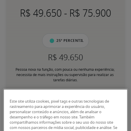
-
25º percentil
Pessoa nova na função, com pouca ou nenhuma experiência; 
necessita de mais instruções ou supervisão para realizar as 
tarefas diárias.
50º percentil
Este site utiliza cookies, pixel tags e outras tecnologias de
rastreamento para aprimorar a experiência do usuário,
personalizar conteúdo e anúncios, além de analisar o
desempenho e o tráfego em nosso site. Também
compartilhamos informações sobre o seu uso do nosso site
Tem experiência para desempenhar responsabilidades principais 
com nossos parceiros de mídia social, publicidade e análise. Se