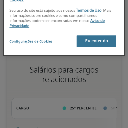
Cookies
.
Seu uso do site está sujeito aos nossos
Termos de Uso
. Mais
informações sobre cookies e como compartilhamos
Valor da pessoa para a organização vai além da execução das 
informações podem ser encontradas em nosso
Aviso de
tarefas normais; possui qualificações diferenciadas, além de 
Privacidade
.
especializações e certificações; pessoa pronta para avançar.
Eu entendo
Configurações de Cookies
Salários para cargos
relacionados