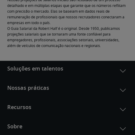
Nossas projeções de salários iniciais são resultado de um processo 
detalhado e em múltiplas etapas que garante que os números reflitam 
com precisão o mercado. Elas se baseiam em dados reais de 
remuneração de profissionais que nossos recrutadores conectaram a 
empresas em todo o país.
O Guia Salarial da Robert Half é o original. Desde 1950, publicamos 
projeções salariais que se tornaram uma fonte confiável para 
empregadores, profissionais, associações setoriais, universidades, 
além de veículos de comunicação nacionais e regionais.