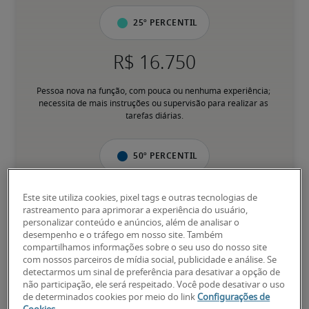
25º percentil
Pessoa nova na função, com pouca ou nenhuma experiência; 
necessita de mais instruções ou supervisão para realizar as 
tarefas diárias.
50º percentil
Este site utiliza cookies, pixel tags e outras tecnologias de
rastreamento para aprimorar a experiência do usuário,
personalizar conteúdo e anúncios, além de analisar o
Tem experiência para desempenhar responsabilidades principais 
desempenho e o tráfego em nosso site. Também
de forma consistente, sem supervisão direta; pessoa 
compartilhamos informações sobre o seu uso do nosso site
familiarizada com processos e assuntos relacionados ao cargo.
com nossos parceiros de mídia social, publicidade e análise. Se
detectarmos um sinal de preferência para desativar a opção de
não participação, ele será respeitado. Você pode desativar o uso
75º percentil
de determinados cookies por meio do link
Configurações de