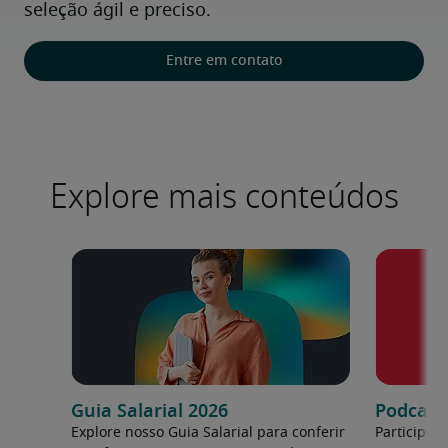
seleção ágil e preciso.
Entre em contato
Explore mais conteúdos
Guia Salarial 2026
Podcast:
Explore nosso Guia Salarial para conferir
Participe 