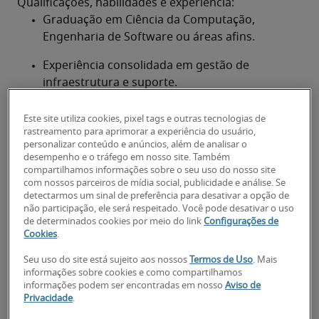
Qualificações, habilidades e experiência:
Graduação em Ciência da Computação, 
Engenharia de Software ou áreas afins.
Experiência consolidada em gestão de 
infraestrutura e suporte.
Conhecimento em cibersegurança, redes e 
Este site utiliza cookies, pixel tags e outras tecnologias de
arquitetura de sistemas.
rastreamento para aprimorar a experiência do usuário,
personalizar conteúdo e anúncios, além de analisar o
Capacidade de liderança e gestão de equipes 
desempenho e o tráfego em nosso site. Também
compartilhamos informações sobre o seu uso do nosso site
multidisciplinares.
com nossos parceiros de mídia social, publicidade e análise. Se
detectarmos um sinal de preferência para desativar a opção de
Boa comunicação para interação com áreas 
não participação, ele será respeitado. Você pode desativar o uso
técnicas e executivas.
de determinados cookies por meio do link
Configurações de
Cookies
.
Inglês avançado é requisito em empresas 
Seu uso do site está sujeito aos nossos
Termos de Uso
. Mais
multinacionais.
informações sobre cookies e como compartilhamos
informações podem ser encontradas em nosso
Aviso de
Privacidade
.