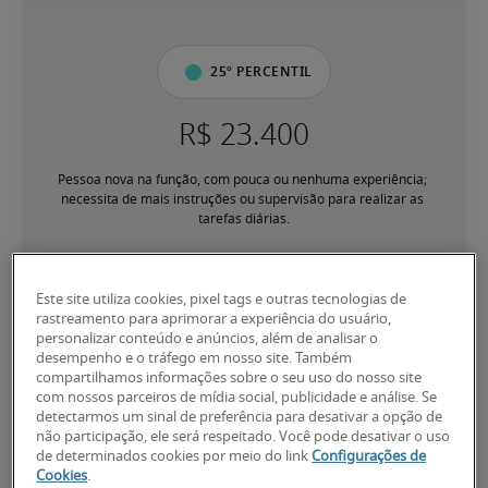
25º percentil
Pessoa nova na função, com pouca ou nenhuma experiência; 
necessita de mais instruções ou supervisão para realizar as 
tarefas diárias.
50º percentil
Este site utiliza cookies, pixel tags e outras tecnologias de
rastreamento para aprimorar a experiência do usuário,
personalizar conteúdo e anúncios, além de analisar o
desempenho e o tráfego em nosso site. Também
compartilhamos informações sobre o seu uso do nosso site
Tem experiência para desempenhar responsabilidades principais 
com nossos parceiros de mídia social, publicidade e análise. Se
de forma consistente, sem supervisão direta; pessoa 
detectarmos um sinal de preferência para desativar a opção de
familiarizada com processos e assuntos relacionados ao cargo.
não participação, ele será respeitado. Você pode desativar o uso
de determinados cookies por meio do link
Configurações de
Cookies
.