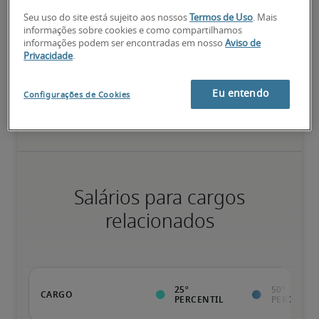
75º percentil
Seu uso do site está sujeito aos nossos
Termos de Uso
. Mais
informações sobre cookies e como compartilhamos
informações podem ser encontradas em nosso
Aviso de
Privacidade
.
Valor da pessoa para a organização vai além da execução das 
tarefas normais; possui qualificações diferenciadas, além de 
Eu entendo
Configurações de Cookies
especializações e certificações; pessoa pronta para avançar.
Salários para cargos
relacionados