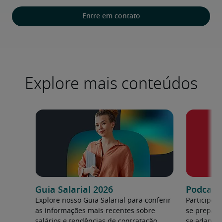
Entre em contato
Explore mais conteúdos
Guia Salarial 2026
Podcast:
Explore nosso Guia Salarial para conferir
Participe 
as informações mais recentes sobre
se prepara
salários e tendências de contratação.
se adapta