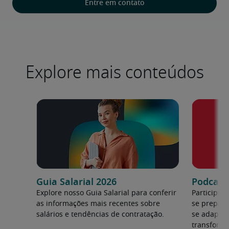
Entre em contato
Explore mais conteúdos
Guia Salarial 2026
Podcast:
Explore nosso Guia Salarial para conferir
Participe 
as informações mais recentes sobre
se prepara
salários e tendências de contratação.
se adapta
transforma