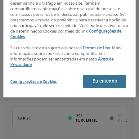
desempenho e o tráfego em nosso site. Também
compartilhamos informações sobre o seu uso do nosso site
com nossos parceiros de mídia social, publicidade e análise. Se
detectarmos um sinal de preferência para desativar a opção de
Valor da pessoa para a organização vai além da execução das 
não participação, ele será respeitado. Você pode desativar o uso
tarefas normais; possui qualificações diferenciadas, além de 
de determinados cookies por meio do link
Configurações de
especializações e certificações; pessoa pronta para avançar.
Cookies
.
Seu uso do site está sujeito aos nossos
Termos de Uso
. Mais
informações sobre cookies e como compartilhamos
informações podem ser encontradas em nosso
Aviso de
Privacidade
.
Salários para cargos
Eu entendo
relacionados
Configurações de Cookies