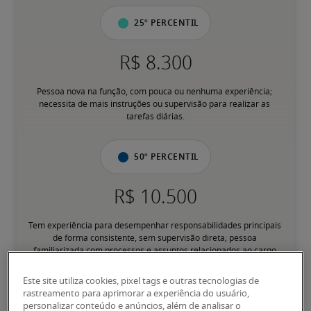
25º percentil
Pessoa nova na função, com pouca ou nenhuma experiência; 
necessita de mais instruções ou supervisão para realizar as 
tarefas diárias.
50º percentil
Tem experiência para desempenhar responsabilidades principais 
de forma consistente, sem supervisão direta; pessoa 
familiarizada com processos e assuntos relacionados ao cargo.
Este site utiliza cookies, pixel tags e outras tecnologias de
75º percentil
rastreamento para aprimorar a experiência do usuário,
personalizar conteúdo e anúncios, além de analisar o