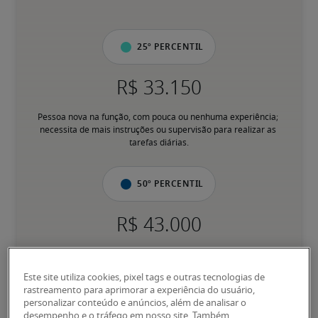
25º percentil
Pessoa nova na função, com pouca ou nenhuma experiência; 
necessita de mais instruções ou supervisão para realizar as 
tarefas diárias.
50º percentil
Tem experiência para desempenhar responsabilidades principais 
de forma consistente, sem supervisão direta; pessoa 
Este site utiliza cookies, pixel tags e outras tecnologias de
familiarizada com processos e assuntos relacionados ao cargo.
rastreamento para aprimorar a experiência do usuário,
personalizar conteúdo e anúncios, além de analisar o
desempenho e o tráfego em nosso site. Também