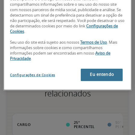
75º percentil
compartilhamos informações sobre o seu uso do nosso site
com nossos parceiros de mídia social, publicidade e análise. Se
detectarmos um sinal de preferência para desativar a opção de
não participação, ele será respeitado. Você pode desativar o uso
de determinados cookies por meio do link
Configurações de
Valor da pessoa para a organização vai além da execução das 
Cookies
.
tarefas normais; possui qualificações diferenciadas, além de 
especializações e certificações; pessoa pronta para avançar.
Seu uso do site está sujeito aos nossos
Termos de Uso
. Mais
informações sobre cookies e como compartilhamos
informações podem ser encontradas em nosso
Aviso de
Privacidade
.
Eu entendo
Configurações de Cookies
Salários para cargos
relacionados