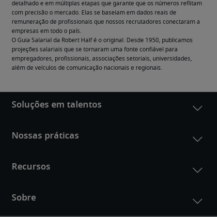
detalhado e em múltiplas etapas que garante que os números reflitam 
com precisão o mercado. Elas se baseiam em dados reais de 
remuneração de profissionais que nossos recrutadores conectaram a 
empresas em todo o país.
O Guia Salarial da Robert Half é o original. Desde 1950, publicamos 
projeções salariais que se tornaram uma fonte confiável para 
empregadores, profissionais, associações setoriais, universidades, 
além de veículos de comunicação nacionais e regionais.