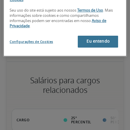
Cookies
.
75º percentil
Seu uso do site está sujeito aos nossos
Termos de Uso
. Mais
informações sobre cookies e como compartilhamos
informações podem ser encontradas em nosso
Aviso de
Privacidade
.
Valor da pessoa para a organização vai além da execução das 
tarefas normais; possui qualificações diferenciadas, além de 
especializações e certificações; pessoa pronta para avançar.
Eu entendo
Configurações de Cookies
Salários para cargos
relacionados