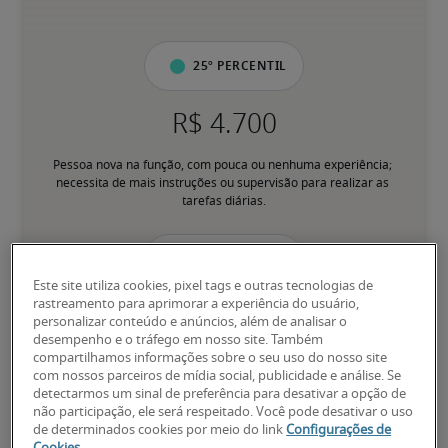
25º percentil
Pessoa nova na função, com pouca ou nenhuma experiência; 
necessita de mais instruções ou supervisão para realizar as 
tarefas diárias.
50º percentil
Este site utiliza cookies, pixel tags e outras tecnologias de
rastreamento para aprimorar a experiência do usuário,
personalizar conteúdo e anúncios, além de analisar o
desempenho e o tráfego em nosso site. Também
compartilhamos informações sobre o seu uso do nosso site
Tem experiência para desempenhar responsabilidades principais 
com nossos parceiros de mídia social, publicidade e análise. Se
de forma consistente, sem supervisão direta; pessoa 
detectarmos um sinal de preferência para desativar a opção de
familiarizada com processos e assuntos relacionados ao cargo.
não participação, ele será respeitado. Você pode desativar o uso
de determinados cookies por meio do link
Configurações de