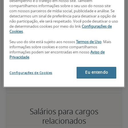
desempenho e o tráfego em nosso site. Também
compartilhamos informações sobre o seu uso do nosso site
Tem experiência para desempenhar responsabilidades principais 
com nossos parceiros de mídia social, publicidade e análise. Se
de forma consistente, sem supervisão direta; pessoa 
detectarmos um sinal de preferência para desativar a opção de
familiarizada com processos e assuntos relacionados ao cargo.
não participação, ele será respeitado. Você pode desativar o uso
de determinados cookies por meio do link
Configurações de
Cookies
.
75º percentil
Seu uso do site está sujeito aos nossos
Termos de Uso
. Mais
informações sobre cookies e como compartilhamos
informações podem ser encontradas em nosso
Aviso de
Privacidade
.
Valor da pessoa para a organização vai além da execução das 
tarefas normais; possui qualificações diferenciadas, além de 
especializações e certificações; pessoa pronta para avançar.
Eu entendo
Configurações de Cookies
Salários para cargos
relacionados