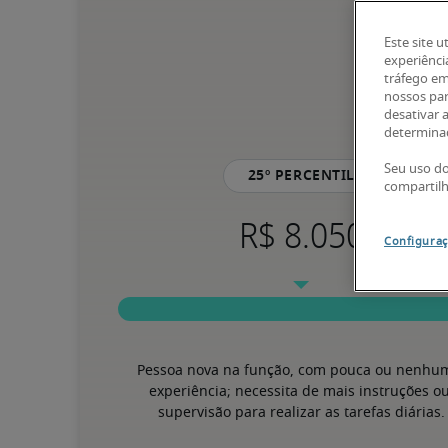
Este site u
experiênci
tráfego em
nossos par
desativar 
determinad
Seu uso do
25º percentil
compartil
Configuraç
Pessoa nova na função, com pouca ou nenhum
experiência; necessita de mais instruções ou
supervisão para realizar as tarefas diárias.