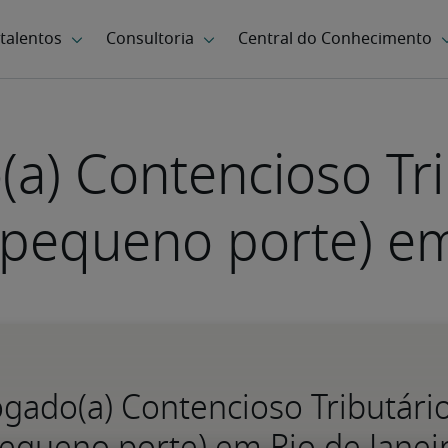
a) Contencioso Tri
e pequeno porte) em
gado(a) Contencioso Tributário
equeno porte) em Rio de Janei