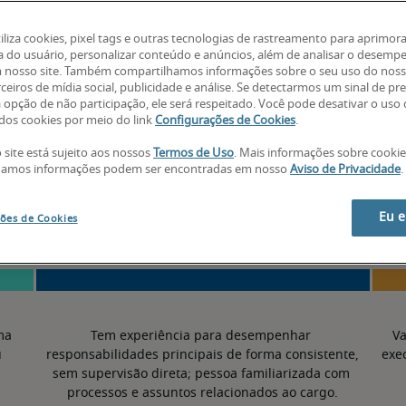
-
tiliza cookies, pixel tags e outras tecnologias de rastreamento para aprimora
a do usuário, personalizar conteúdo e anúncios, além de analisar o desemp
 nosso site. Também compartilhamos informações sobre o seu uso do noss
ceiros de mídia social, publicidade e análise. Se detectarmos um sinal de pr
a opção de não participação, ele será respeitado. Você pode desativar o uso
os cookies por meio do link
Configurações de Cookies
.
 site está sujeito aos nossos
Termos de Uso
. Mais informações sobre cooki
50º percentil
hamos informações podem ser encontradas em nosso
Aviso de Privacidade
.
Eu 
ões de Cookies
a 
Tem experiência para desempenhar 
Va
 
responsabilidades principais de forma consistente, 
exe
sem supervisão direta; pessoa familiarizada com 
processos e assuntos relacionados ao cargo.