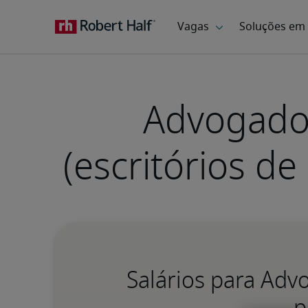
Advogado(
(escritórios d
Salários para Advo
p