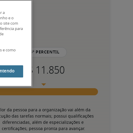
r a
enho e o
o site com
eferência para
 de
es e como
75º percentil
entendo
lor da pessoa para a organização vai além da 
cução das tarefas normais; possui qualificações 
diferenciadas, além de especializações e 
certificações; pessoa pronta para avançar.