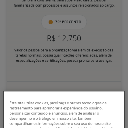
de forma consistente, sem supervisão direta; pessoa 
familiarizada com processos e assuntos relacionados ao cargo.
75º percentil
Valor da pessoa para a organização vai além da execução das 
tarefas normais; possui qualificações diferenciadas, além de 
especializações e certificações; pessoa pronta para avançar.
Salários para cargos
Este site utiliza cookies, pixel tags e outras tecnologias de
relacionados
rastreamento para aprimorar a experiência do usuário,
personalizar conteúdo e anúncios, além de analisar o
desempenho e o tráfego em nosso site. Também
compartilhamos informações sobre o seu uso do nosso site