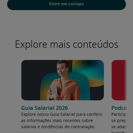
Entre em contato
Explore mais conteúdos
Guia Salarial 2026
Podcast:
Explore nosso Guia Salarial para conferir
Participe 
as informações mais recentes sobre
se prepara
salários e tendências de contratação.
se adapta