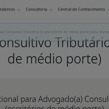
nsultivo Tributário 
de médio porte)
acional para Advogado(a) Consult
(escritórios de médio porte)