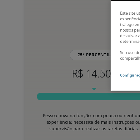
Este site u
experiênci
tráfego em
nossos par
desativar 
determinad
Seu uso do
25º percentil
compartil
Configuraç
Pessoa nova na função, com pouca ou nenhum
experiência; necessita de mais instruções ou
supervisão para realizar as tarefas diárias.