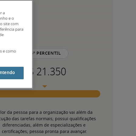
r a
enho e o
o site com
eferência para
 de
es e como
75º percentil
entendo
lor da pessoa para a organização vai além da 
cução das tarefas normais; possui qualificações 
diferenciadas, além de especializações e 
certificações; pessoa pronta para avançar.