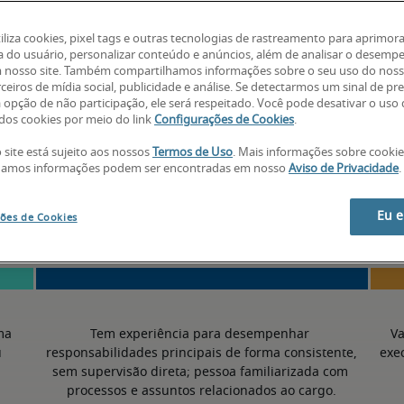
-
tiliza cookies, pixel tags e outras tecnologias de rastreamento para aprimora
a do usuário, personalizar conteúdo e anúncios, além de analisar o desemp
 nosso site. Também compartilhamos informações sobre o seu uso do noss
ceiros de mídia social, publicidade e análise. Se detectarmos um sinal de pr
a opção de não participação, ele será respeitado. Você pode desativar o uso
os cookies por meio do link
Configurações de Cookies
.
 site está sujeito aos nossos
Termos de Uso
. Mais informações sobre cooki
50º percentil
hamos informações podem ser encontradas em nosso
Aviso de Privacidade
.
Eu 
ões de Cookies
a 
Tem experiência para desempenhar 
Va
 
responsabilidades principais de forma consistente, 
exe
sem supervisão direta; pessoa familiarizada com 
processos e assuntos relacionados ao cargo.