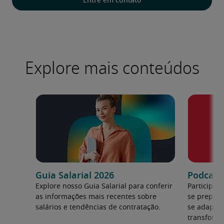
Entre em contato
Explore mais conteúdos
Guia Salarial 2026
Podcast:
Explore nosso Guia Salarial para conferir
Participe 
as informações mais recentes sobre
se prepara
salários e tendências de contratação.
se adapta
transforma