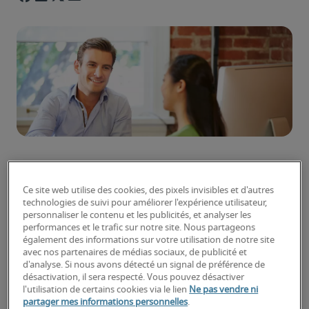
Lors de l’entretien d’embauche
, valoriser ses 
Ce site web utilise des cookies, des pixels invisibles et d'autres
expériences professionnelles permet de faire la 
technologies de suivi pour améliorer l'expérience utilisateur,
personnaliser le contenu et les publicités, et analyser les
différence aux yeux des recruteurs ; toutefois, il 
performances et le trafic sur notre site. Nous partageons
est essentiel de savoir les exposer pertinemment 
également des informations sur votre utilisation de notre site
lors de l’entretien d’embauche.
avec nos partenaires de médias sociaux, de publicité et
d'analyse. Si nous avons détecté un signal de préférence de
Préparer l'entretien en
désactivation, il sera respecté. Vous pouvez désactiver
l'utilisation de certains cookies via le lien
Ne pas vendre ni
sélectionnant ses expériences
partager mes informations personnelles
.