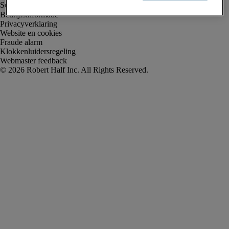
Bedrijfsinformatie
Privacyverklaring
Website en cookies
Fraude alarm
Klokkenluidersregeling
Webmaster feedback