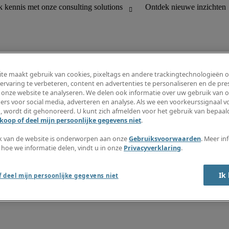
te maakt gebruik van cookies, pixeltags en andere trackingtechnologieën 
ervaring te verbeteren, content en advertenties te personaliseren en de pres
 onze website te analyseren. We delen ook informatie over uw gebruik van o
houding
Informatiecentrum
ers voor social media, adverteren en analyse. Als we een voorkeurssignaal 
R en customer support
Inschrijven nieuwsbrief
, wordt dit gehonoreerd. U kunt zich afmelden voor het gebruik van bepaald
Maak een vacaturemelding aan
koop of deel mijn persoonlijke gegevens niet
.
Jobomschrijvingen
Salarisgids
k van de website is onderworpen aan onze
Gebruiksvoorwaarden
. Meer in
Timesheets
 hoe we informatie delen, vindt u in onze
Privacyverklaring
.
Ontdek nieuwe inzichten
Ik
 deel mijn persoonlijke gegevens niet
okkenluidersregeling