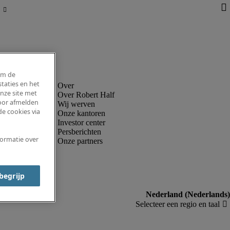
om de
taties en het
nze site met
Over Robert Half
voor afmelden
Wij werven
e cookies via
Onze kantoren
Investor center
Persberichten
formatie over
Onze partners
 begrijp