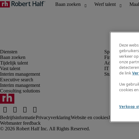
Deze websi
gebruikers
verkeer op
Baan zoeken
Finance en boek
onze partn
Tijdelijk talent
Administratie, H
detecteren
Vast talent
IT
de link
Ver
Interim management
Student
Executive search
Uw gebrui
Interim management
cookies en
Consulting solutions
Verkoop of
Bedrijfsinformatie
Privacyverklaring
Website en cookies
Fraude alarm
Kl
Webmaster feedback