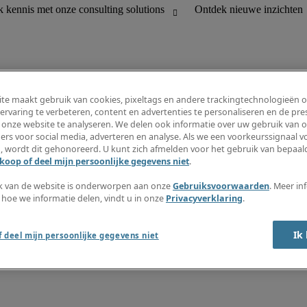
te maakt gebruik van cookies, pixeltags en andere trackingtechnologieën 
ervaring te verbeteren, content en advertenties te personaliseren en de pres
 onze website te analyseren. We delen ook informatie over uw gebruik van o
houding
Informatiecentrum
ers voor social media, adverteren en analyse. Als we een voorkeurssignaal 
R en customer support
Inschrijven nieuwsbrief
, wordt dit gehonoreerd. U kunt zich afmelden voor het gebruik van bepaald
Maak een vacaturemelding aan
koop of deel mijn persoonlijke gegevens niet
.
Jobomschrijvingen
Salarisgids
k van de website is onderworpen aan onze
Gebruiksvoorwaarden
. Meer in
Timesheets
 hoe we informatie delen, vindt u in onze
Privacyverklaring
.
Ontdek nieuwe inzichten
Ik
 deel mijn persoonlijke gegevens niet
okkenluidersregeling