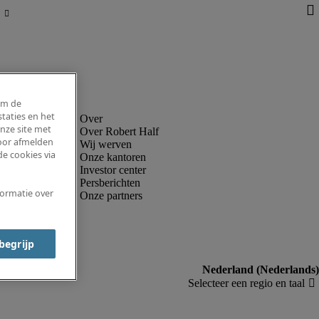
om de
taties en het
nze site met
Over Robert Half
voor afmelden
Wij werven
e cookies via
Onze kantoren
Investor center
Persberichten
formatie over
Onze partners
 begrijp