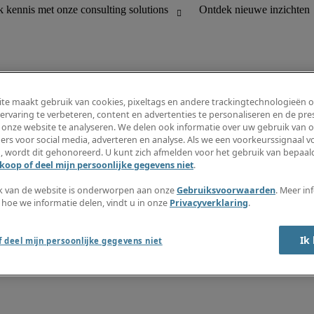
te maakt gebruik van cookies, pixeltags en andere trackingtechnologieën 
ervaring te verbeteren, content en advertenties te personaliseren en de pres
 onze website te analyseren. We delen ook informatie over uw gebruik van o
houding
Informatiecentrum
ers voor social media, adverteren en analyse. Als we een voorkeurssignaal 
R en customer support
Inschrijven nieuwsbrief
, wordt dit gehonoreerd. U kunt zich afmelden voor het gebruik van bepaald
Maak een vacaturemelding aan
koop of deel mijn persoonlijke gegevens niet
.
Jobomschrijvingen
Salarisgids
k van de website is onderworpen aan onze
Gebruiksvoorwaarden
. Meer in
Timesheets
 hoe we informatie delen, vindt u in onze
Privacyverklaring
.
Ontdek nieuwe inzichten
Ik
 deel mijn persoonlijke gegevens niet
okkenluidersregeling