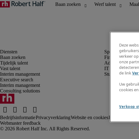
Deze websi
gebruikers
verkeer op
Baan zoeken
Finance en boek
onze partn
Tijdelijk talent
Administratie, H
detecteren
Vast talent
IT
de link
Ver
Interim management
Student
Executive search
Uw gebrui
Interim management
cookies en
Consulting solutions
Verkoop of
Bedrijfsinformatie
Privacyverklaring
Website en cookies
Fraude alarm
Kl
Webmaster feedback