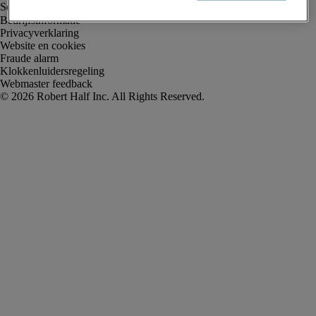
Bedrijfsinformatie
Privacyverklaring
Website en cookies
Fraude alarm
Klokkenluidersregeling
Webmaster feedback