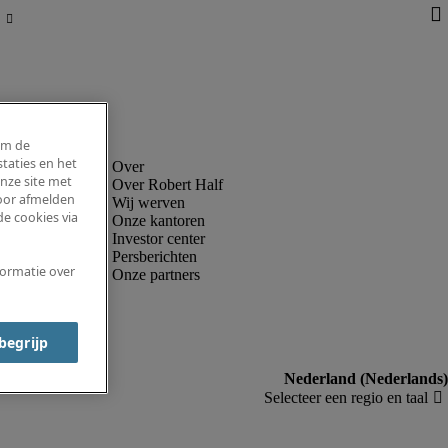
om de
taties en het
nze site met
Over Robert Half
voor afmelden
Wij werven
e cookies via
Onze kantoren
Investor center
Persberichten
formatie over
Onze partners
 begrijp