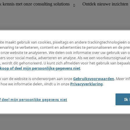
te maakt gebruik van cookies, pixeltags en andere trackingtechnologieën 
ervaring te verbeteren, content en advertenties te personaliseren en de pres
 onze website te analyseren. We delen ook informatie over uw gebruik van o
houding
Informatiecentrum
ers voor social media, adverteren en analyse. Als we een voorkeurssignaal 
R en customer support
Inschrijven nieuwsbrief
, wordt dit gehonoreerd. U kunt zich afmelden voor het gebruik van bepaald
Maak een vacaturemelding aan
koop of deel mijn persoonlijke gegevens niet
.
Jobomschrijvingen
Salarisgids
k van de website is onderworpen aan onze
Gebruiksvoorwaarden
. Meer in
Timesheets
 hoe we informatie delen, vindt u in onze
Privacyverklaring
.
Ontdek nieuwe inzichten
Ik
 deel mijn persoonlijke gegevens niet
okkenluidersregeling