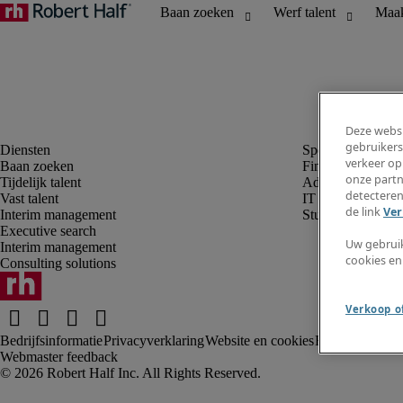
Deze websi
gebruikers
verkeer op
Baan zoeken
Finance en boek
onze partn
Tijdelijk talent
Administratie, H
detecteren
Vast talent
IT
de link
Ver
Interim management
Student
Executive search
Uw gebrui
Interim management
cookies en
Consulting solutions
Verkoop of
Bedrijfsinformatie
Privacyverklaring
Website en cookies
Fraude alarm
Kl
Webmaster feedback