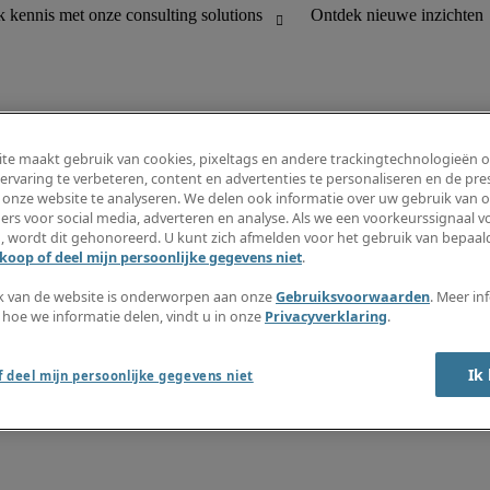
te maakt gebruik van cookies, pixeltags en andere trackingtechnologieën 
ervaring te verbeteren, content en advertenties te personaliseren en de pres
 onze website te analyseren. We delen ook informatie over uw gebruik van o
houding
Informatiecentrum
ers voor social media, adverteren en analyse. Als we een voorkeurssignaal 
R en customer support
Inschrijven nieuwsbrief
, wordt dit gehonoreerd. U kunt zich afmelden voor het gebruik van bepaald
Maak een vacaturemelding aan
koop of deel mijn persoonlijke gegevens niet
.
Jobomschrijvingen
Salarisgids
k van de website is onderworpen aan onze
Gebruiksvoorwaarden
. Meer in
Timesheets
 hoe we informatie delen, vindt u in onze
Privacyverklaring
.
Ontdek nieuwe inzichten
Ik
 deel mijn persoonlijke gegevens niet
okkenluidersregeling