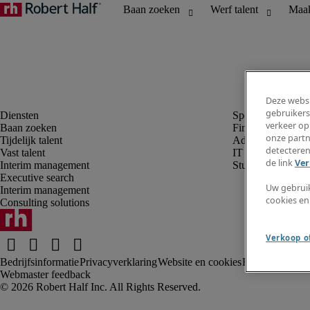
Deze websi
gebruikers
verkeer op
Baan zoeken
Finance en boek
onze partn
Tijdelijk talent
Administratie, H
detecteren
Vast talent
IT
de link
Ver
Interim management
Student
Executive search
Uw gebrui
Interim management
cookies en
Consulting solutions
Verkoop of
Bedrijfsinformatie
Privacyverklaring
Website en cookies
Fraude alarm
Kl
Webmaster feedback