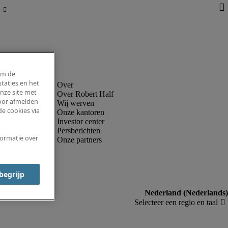
om de
taties en het
nze site met
Over Robert Half
voor afmelden
Wij werven
e cookies via
Onze kantoren
Investor center
Persberichten
formatie over
Onze partners
 begrijp