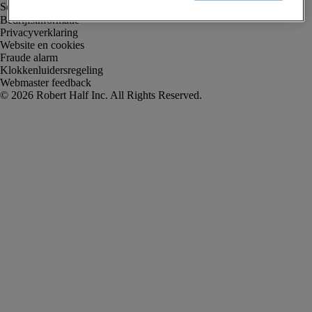
Bedrijfsinformatie
Privacyverklaring
Website en cookies
Fraude alarm
Klokkenluidersregeling
Webmaster feedback