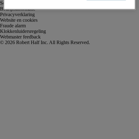
Bedrijfsinformatie
Privacyverklaring
Website en cookies
Fraude alarm
Klokkenluidersregeling
Webmaster feedback