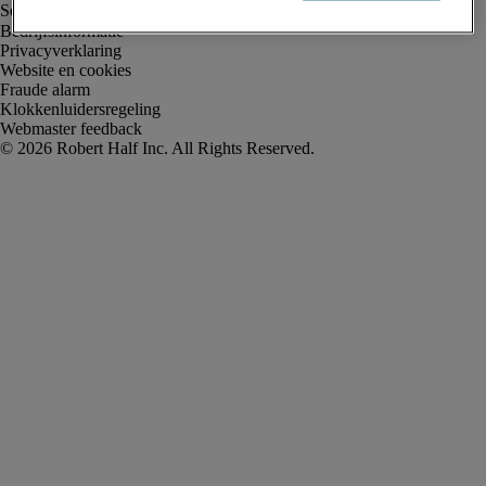
Bedrijfsinformatie
Privacyverklaring
Website en cookies
Fraude alarm
Klokkenluidersregeling
Webmaster feedback