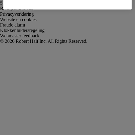
Bedrijfsinformatie
Privacyverklaring
Website en cookies
Fraude alarm
Klokkenluidersregeling
Webmaster feedback