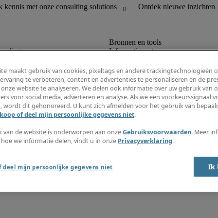
houding
Informatiecentrum
R en customer support
Inschrijven nieuwsbrief
Maak een vacaturemelding aan
te maakt gebruik van cookies, pixeltags en andere trackingtechnologieën 
Jobomschrijvingen
ervaring te verbeteren, content en advertenties te personaliseren en de pres
Salarisgids
 onze website te analyseren. We delen ook informatie over uw gebruik van o
Timesheets
ers voor social media, adverteren en analyse. Als we een voorkeurssignaal 
Ontdek nieuwe inzichten
, wordt dit gehonoreerd. U kunt zich afmelden voor het gebruik van bepaald
koop of deel mijn persoonlijke gegevens niet
.
k van de website is onderworpen aan onze
Gebruiksvoorwaarden
. Meer in
 hoe we informatie delen, vindt u in onze
Privacyverklaring
.
okkenluidersregeling
Ik
 deel mijn persoonlijke gegevens niet