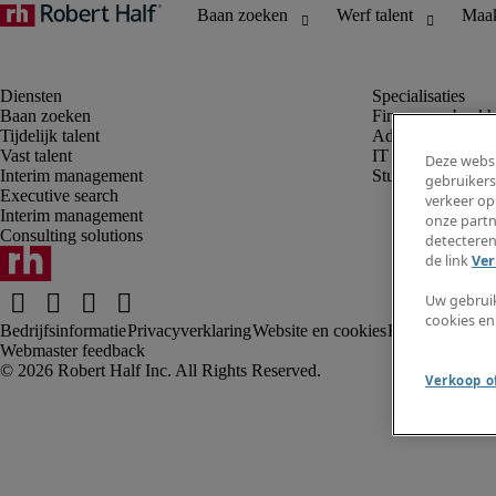
Baan zoeken
Finance en boek
Tijdelijk talent
Administratie, H
Vast talent
IT
Deze websi
Interim management
Student
gebruikers
Executive search
verkeer op
Interim management
onze partn
Consulting solutions
detecteren
de link
Ver
Uw gebrui
cookies en
Bedrijfsinformatie
Privacyverklaring
Website en cookies
Fraude alarm
Kl
Webmaster feedback
Verkoop of