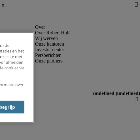
Over Robert Half
Wij werven
Onze kantoren
om de
Investor center
taties en het
Persberichten
nze site met
Onze partners
voor afmelden
e cookies via
formatie over
 begrijp