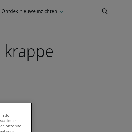
p krappe
om de
staties en
an onze site
aal voor