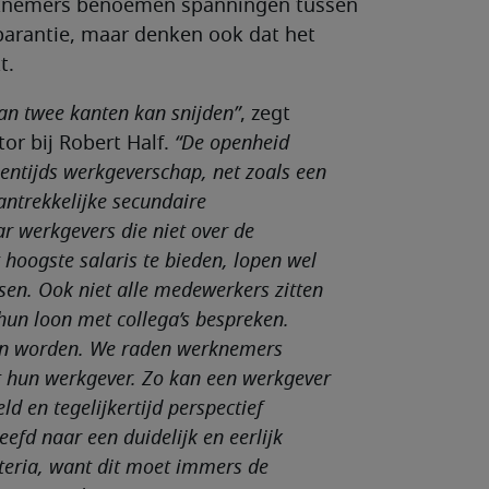
rknemers benoemen spanningen tussen
parantie, maar denken ook dat het
t.
an twee kanten kan snijden”
, zegt
or bij Robert Half.
“De openheid
igentijds werkgeverschap, net zoals een
antrekkelijke secundaire
r werkgevers die niet over de
hoogste salaris te bieden, lopen wel
ssen. Ook niet alle medewerkers zitten
hun loon met collega’s bespreken.
ten worden. We raden werknemers
 hun werkgever. Zo kan een werkgever
ld en tegelijkertijd perspectief
efd naar een duidelijk en eerlijk
riteria, want dit moet immers de