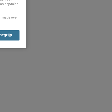
van bepaalde
ormatie over
 begrijp