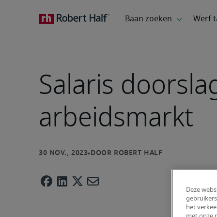
Salaris doorsl
arbeidsmarkt
Deze websi
gebruikers
het verkee
met onze p