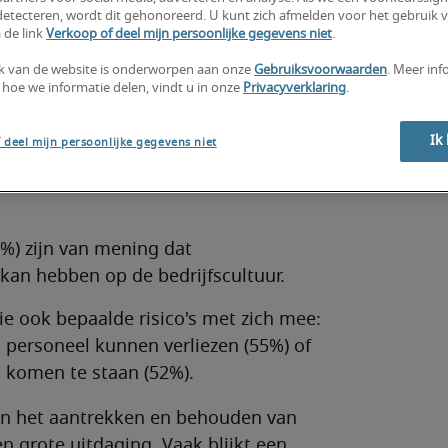
etecteren, wordt dit gehonoreerd. U kunt zich afmelden voor het gebruik 
 de link
Verkoop of deel mijn persoonlijke gegevens niet
.
k van de website is onderworpen aan onze
Gebruiksvoorwaarden
. Meer inf
kt blijft het ook in 2024 een uitdaging
 hoe we informatie delen, vindt u in onze
Privacyverklaring
.
uden binnen finance & accounting en
t.
Ik
 deel mijn persoonlijke gegevens niet
an talent is salaris een zorg voor
%) zijn van mening dat
 kan hebben op de bedrijfscultuur.
ie ook bepaalde risico's met zich mee:
 personeel kunnen verliezen (55%) of
 komen te staan (52%).
en het aantrekken en behouden van
en grote uitdaging. Vaak blijkt een