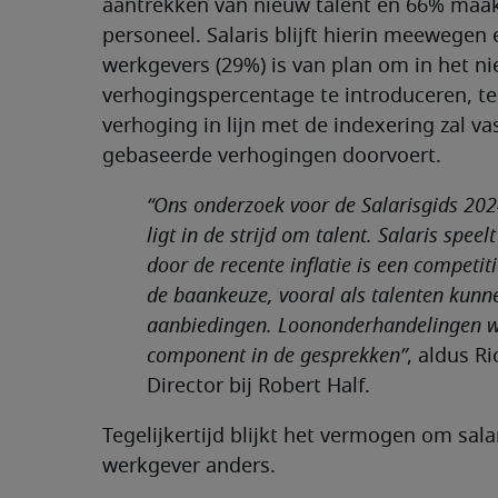
aantrekken van nieuw talent en 66% maak
personeel. Salaris blijft hierin meewege
werkgevers (29%) is van plan om in het ni
verhogingspercentage te introduceren, te
verhoging in lijn met de indexering zal va
gebaseerde verhogingen doorvoert.
“Ons onderzoek voor de Salarisgids 2024
ligt in de strijd om talent. Salaris spe
door de recente inflatie is een competiti
de baankeuze, vooral als talenten kunne
aanbiedingen. Loononderhandelingen w
component in de gesprekken”
, aldus R
Director bij Robert Half.
Tegelijkertijd blijkt het vermogen om sal
werkgever anders.