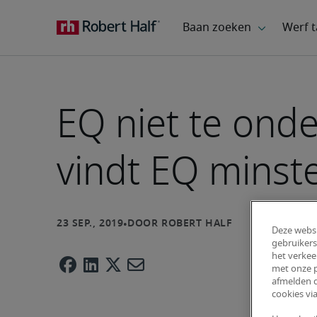
EQ niet te ond
vindt EQ minste
Deze websi
gebruikers
het verkee
met onze p
afmelden d
cookies via