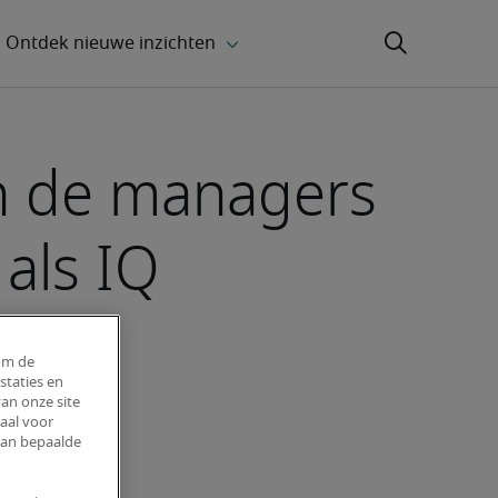
an de managers
als IQ
om de
staties en
an onze site
aal voor
van bepaalde