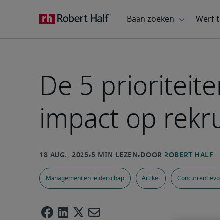
De 5 prioriteit
impact op rekru
Management en leiderschap
Artikel
Concurrentievo