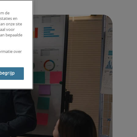
om de
staties en
an onze site
aal voor
van bepaalde
ormatie over
 begrijp