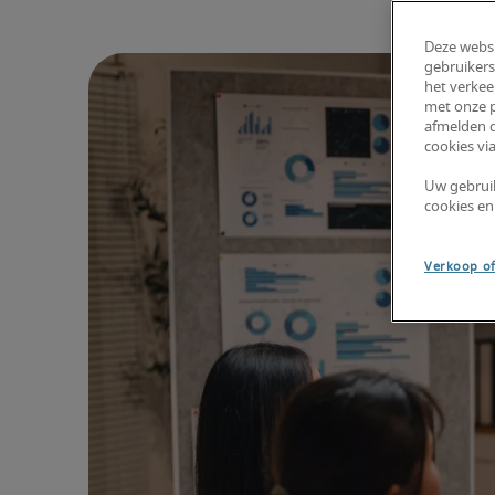
Deze websi
gebruikers
het verkee
met onze p
afmelden d
cookies via
Uw gebrui
cookies en
Verkoop of