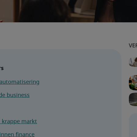
rs
n automatisering
de business
n krappe markt
innen finance