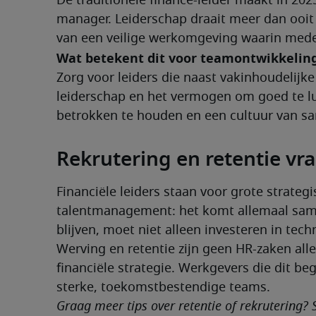
De traditionele finance-leider maakt in 20
manager. Leiderschap draait meer dan ooit
van een veilige werkomgeving waarin mede
Wat betekent dit voor teamontwikkelin
Zorg voor leiders die naast vakinhoudelijke 
leiderschap en het vermogen om goed te lu
betrokken te houden en een cultuur van s
Rekrutering en retentie vra
Financiële leiders staan voor grote strategi
talentmanagement: het komt allemaal same
blijven, moet niet alleen investeren in tec
Werving en retentie zijn geen HR-zaken allee
financiële strategie. Werkgevers die dit b
sterke, toekomstbestendige teams.
Graag meer tips over retentie of rekrutering? S