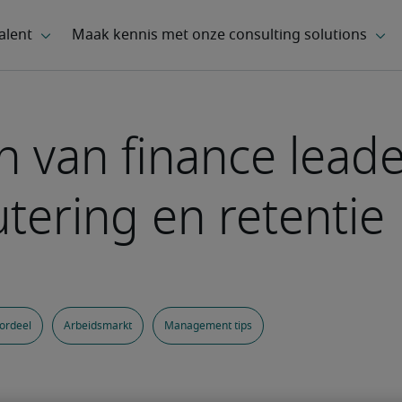
en van finance lead
tering en retentie
ordeel
Arbeidsmarkt
Management tips