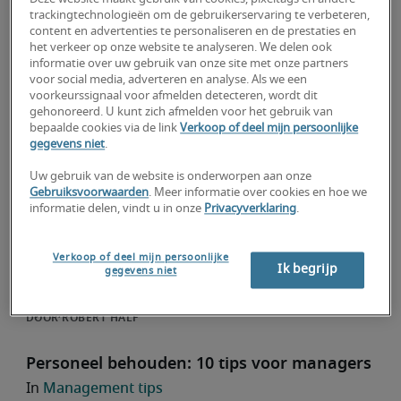
Je carrière
trackingtechnologieën om de gebruikerservaring te verbeteren,
Ontdek 5 praktische tips om een duurzame
content en advertenties te personaliseren en de prestaties en
het verkeer op onze website te analyseren. We delen ook
carrière op te bouwen. Vergroot je inzetbaarheid,
informatie over uw gebruik van onze site met onze partners
blijf jezelf ontwikkelen en investeer in jouw
voor social media, adverteren en analyse. Als we een
toekomst.
voorkeurssignaal voor afmelden detecteren, wordt dit
gehonoreerd. U kunt zich afmelden voor het gebruik van
ROBERT HALF
bepaalde cookies via de link
Verkoop of deel mijn persoonlijke
gegevens niet
.
Doorwerken tijdens de zomervakantie: goed
Uw gebruik van de website is onderworpen aan onze
idee of juist niet?
Gebruiksvoorwaarden
. Meer informatie over cookies en hoe we
Je carrière
informatie delen, vindt u in onze
Privacyverklaring
.
Doorwerken tijdens de vakantie wordt steeds
makkelijker. Maar is dat wel verstandig? De
Verkoop of deel mijn persoonlijke
Ik begrijp
gegevens niet
meningen daarover zijn verdeeld – we zetten er
een aantal op een rij.
ROBERT HALF
Personeel behouden: 10 tips voor managers
Management tips