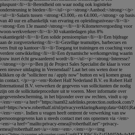
pluspunt</li><li>Bereidheid om waar nodig ook logistieke 
ondersteuning te bieden</li></ul><p><strong>Aanbod:</strong></p>
<ul><li>Salaris tussen <strong>€3.000,- en €4.000,-</strong> op basis 
van 40 uur en afhankelijk van ervaring en opleidingsniveau</li><li>
<strong>Een 13e maand</strong></li><li>Kilometervergoeding voor 
woon-werkverkeer</li><li>30 vakantiedagen plus 8% 
vakantiegeld</li><li>Een solide pensioenplan</li><li>Een bijdrage 
aan de zorgverzekering</li><li>Gezellige teamuitjes, barbecues en 
vers fruit op kantoor</li><li>Toegang tot trainingen en coaching voor 
verdere ontwikkeling</li><li>Een dynamische werkomgeving waarin 
jouw inzet écht gewaardeerd wordt</li></ul><p><strong>Interesse?
</strong></p><p>Ben jij de Project Sales Specialist die klaar is voor 
een nieuwe uitdaging in Veenendaal? Laat het ons weten door te 
klikken op de ''solliciteer nu / apply now'' button en wij komen graag 
in contact. </p><p><em>Robert Half Nederland B.V. en Robert Half 
International B.V. verwerken de gegevens van sollicitanten die nodig 
zijn om de sollicitatieprocedure uit te voeren. Meer informatie over 
gegevensbescherming, in het bijzonder over uw rechten, vindt u op 
</em><em><a href="https://nam02.safelinks.protection.outlook.com/?
url=https://www.roberthalf.nl/nl/privacyverklaring&amp;data=04|01|
Ra
</em><em>. Indien u vragen heeft omtrent de verwerking van uw 
persoonsgegevens kan u steeds contact met ons opnemen via </em>
<em><a href="mailto:
privacy-emea@roberthalf.net
">
privacy-
emea@roberthalf.net
</a></em><em>.</em></p><img 
src="https://counter.adcourier.com/Um9iZXJ0SGFsZi45MjI5My4x