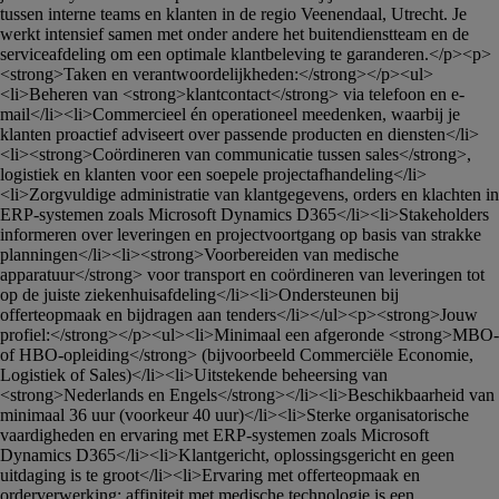
tussen interne teams en klanten in de regio Veenendaal, Utrecht. Je 
werkt intensief samen met onder andere het buitendienstteam en de 
serviceafdeling om een optimale klantbeleving te garanderen.</p><p>
<strong>Taken en verantwoordelijkheden:</strong></p><ul>
<li>Beheren van <strong>klantcontact</strong> via telefoon en e-
mail</li><li>Commercieel én operationeel meedenken, waarbij je 
klanten proactief adviseert over passende producten en diensten</li>
<li><strong>Coördineren van communicatie tussen sales</strong>, 
logistiek en klanten voor een soepele projectafhandeling</li>
<li>Zorgvuldige administratie van klantgegevens, orders en klachten in 
ERP-systemen zoals Microsoft Dynamics D365</li><li>Stakeholders 
informeren over leveringen en projectvoortgang op basis van strakke 
planningen</li><li><strong>Voorbereiden van medische 
apparatuur</strong> voor transport en coördineren van leveringen tot 
op de juiste ziekenhuisafdeling</li><li>Ondersteunen bij 
offerteopmaak en bijdragen aan tenders</li></ul><p><strong>Jouw 
profiel:</strong></p><ul><li>Minimaal een afgeronde <strong>MBO- 
of HBO-opleiding</strong> (bijvoorbeeld Commerciële Economie, 
Logistiek of Sales)</li><li>Uitstekende beheersing van 
<strong>Nederlands en Engels</strong></li><li>Beschikbaarheid van 
minimaal 36 uur (voorkeur 40 uur)</li><li>Sterke organisatorische 
vaardigheden en ervaring met ERP-systemen zoals Microsoft 
Dynamics D365</li><li>Klantgericht, oplossingsgericht en geen 
uitdaging is te groot</li><li>Ervaring met offerteopmaak en 
orderverwerking; affiniteit met medische technologie is een 