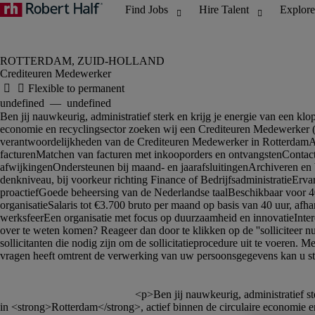
Crediteuren Medewerker
						<p>Ben jij nauwkeurig, administratief sterk en krijg je energie van een kloppende financiële administratie? Dan zijn wij op zoek naar jou!</p><p>Voor een internationale organisatie, 
in <strong>Rotterdam</strong>, actief binnen de circulaire economie en