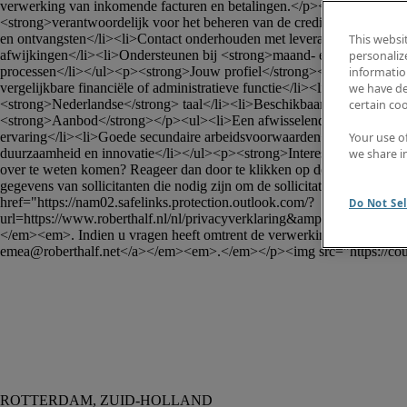
verwerking van inkomende facturen en betalingen.</p><p><strong>Ta
<strong>verantwoordelijk voor het beheren van de crediteurenadminis
en ontvangsten</li><li>Contact onderhouden met leveranciers over bet
This websi
afwijkingen</li><li>Ondersteunen bij <strong>maand- en jaarafsluitin
personaliz
processen</li></ul><p><strong>Jouw profiel</strong></p><ul><li><st
information
vergelijkbare financiële of administratieve functie</li><li>Goede ken
we have de
<strong>Nederlandse</strong> taal</li><li>Beschikbaar voor <strong>
certain co
<strong>Aanbod</strong></p><ul><li>Een afwisselende functie binnen e
ervaring</li><li>Goede secundaire arbeidsvoorwaarden</li><li>Mogelij
Your use o
duurzaamheid en innovatie</li></ul><p><strong>Interesse?</strong></p
we share i
over te weten komen? Reageer dan door te klikken op de ''solliciteer 
gegevens van sollicitanten die nodig zijn om de sollicitatieprocedure 
href="https://nam02.safelinks.protection.outlook.com/?
Do Not Sel
url=https://www.roberthalf.nl/nl/privacyverklaring&amp;data=04|01|
Ra
</em><em>. Indien u vragen heeft omtrent de verwerking van uw per
emea@roberthalf.net
</a></em><em>.</em></p><img src="https://