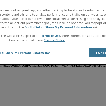
ken en verantwoordelijkheden van de Crediteuren Medewerker in Rot
tratie</strong></li><li>Verwerken en controleren van inkomende factu
alingen en vragen</li><li>Voorbereiden en uitvoeren van betalingen</l
te uses cookies, pixel tags, and other tracking technologies to enhance user
gen</strong></li><li>Archiveren en beheren van financiële documenten
e content and ads, and to analyze performance and traffic on our website. W
rong>MBO+/HBO werk- en denkniveau</strong>, bij voorkeur richting F
 about your use of our site with our social media, advertising and analytics 
nis van Excel en financiële systemen</li><li>Nauwkeurig, gestructureer
tected an opt-out preference signal, then it will be honored. You may opt-ou
40 uur per week</strong></li><li>Je werkt graag samen maar kunt ook
okies through the
Do Not Sell or Share My Personal Information
link.
en internationale organisatie</li><li>Salaris tot <strong>€3.700 brut
kheden voor persoonlijke ontwikkeling en groei</li><li>Een collegiale
f the website is subject to our
Terms of Use
. More information about cooki
><p>Ben jij de Crediteuren Medewerker die wij zoeken voor onze klant 
nformation can be found in our
Privacy Notice
.
nu / apply now'' button en laat het ons weten.</p><p><em>Robert Half 
uit te voeren. Meer informatie over gegevensbescherming, in het bijzon
I und
l or Share My Personal Information
chel.Farrell@roberthalf.net
|56cb8534b89446420eb408d9e4c65590|1
soonsgegevens kan u steeds contact met ons opnemen via </em><em><a
counter.adcourier.com/Um9iZXJ0SGFsZi44Mzk4NS4xMDkxN0ByaGlub