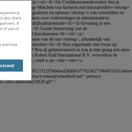
terdam</strong></p><ul><li>Als Crediteurenmedewerker ben je 
ren</li><li><strong>Matchen van facturen met inkooporders</strong> 
i><li><strong>Signaleren en oplosse</strong>n van verschillen en 
 experience,
</li><li>Meedenken over verbeteringen in administratieve 
e also share
inance of Bedrijfsadministratie</li><li>Ervaring in een 
partners. If
d en proactief</li><li>Goede beheersing van de 
t of use of
 zelfstandig goed functioneren</li></ul><p>
o per maand op basis van 40 uur</strong>, afhankelijk van 
 en informele werksfeer</li><li>Een organisatie met focus op 
es and how
in Rotterdam? Ben jij geïnteresseerd en zou je hier graag iets meer 
Nederland B.V. en Robert Half International B.V. verwerken de 
der over uw rechten, vindt u op </em><em><a 
erstand
6532572d5674d678727f12f7bb6aed3|0|0|637792362770669701|Unk
 href="mailto:
privacy-emea@roberthalf.net
">
privacy-
C5hcGxpdHJhay5jb20.gif">
