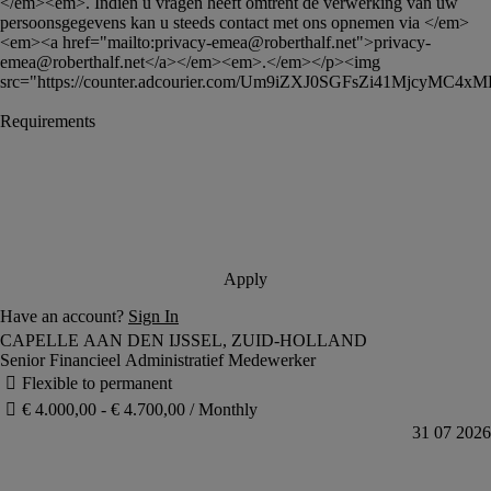
</em><em>. Indien u vragen heeft omtrent de verwerking van uw 
persoonsgegevens kan u steeds contact met ons opnemen via </em>
<em><a href="mailto:
privacy-emea@roberthalf.net
">
privacy-
emea@roberthalf.net
</a></em><em>.</em></p><img 
src="https://counter.adcourier.com/Um9iZXJ0SGFsZi41MjcyMC4x
Senior Financieel Administratief Medewerker