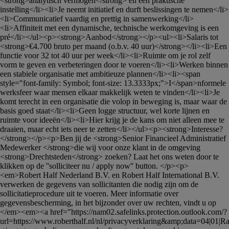
<strong>analytisch vermogen</strong> en een praktische 
instelling</li><li>Je neemt initiatief en durft beslissingen te nemen</li>
<li>Communicatief vaardig en prettig in samenwerking</li>
<li>Affiniteit met een dynamische, technische werkomgeving is een 
pré</li></ul><p><strong>Aanbod</strong></p><ul><li>Salaris tot 
<strong>€4.700 bruto per maand (o.b.v. 40 uur)</strong></li><li>Een 
functie voor 32 tot 40 uur per week</li><li>Ruimte om je rol zelf 
vorm te geven en verbeteringen door te voeren</li><li>Werken binnen 
een stabiele organisatie met ambitieuze plannen</li><li><span 
style="font-family: Symbol; font-size: 13.3333px;">I</span>nformele 
werksfeer waar mensen elkaar makkelijk weten te vinden</li><li>Je 
komt terecht in een organisatie die volop in beweging is, maar waar de 
basis goed staat</li><li>Geen logge structuur, wel korte lijnen en 
ruimte voor ideeën</li><li>Hier krijg je de kans om niet alleen mee te 
draaien, maar echt iets neer te zetten</li></ul><p><strong>Interesse?
</strong></p><p>Ben jij de <strong>Senior Financieel Administratief 
Medewerker </strong>die wij voor onze klant in de omgeving 
<strong>Drechtsteden</strong> zoeken? Laat het ons weten door te 
klikken op de ''solliciteer nu / apply now'' button. </p><p>
<em>Robert Half Nederland B.V. en Robert Half International B.V. 
verwerken de gegevens van sollicitanten die nodig zijn om de 
sollicitatieprocedure uit te voeren. Meer informatie over 
gegevensbescherming, in het bijzonder over uw rechten, vindt u op 
</em><em><a href="https://nam02.safelinks.protection.outlook.com/?
url=https://www.roberthalf.nl/nl/privacyverklaring&amp;data=04|01|
Ra