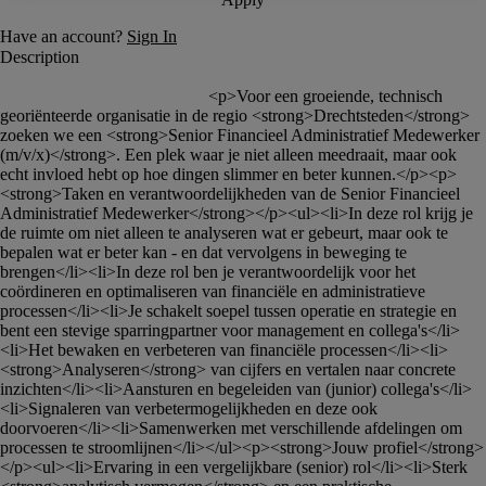
						<p>Voor een groeiende, technisch 
georiënteerde organisatie in de regio <strong>Drechtsteden</strong> 
zoeken we een <strong>Senior Financieel Administratief Medewerker 
(m/v/x)</strong>. Een plek waar je niet alleen meedraait, maar ook 
echt invloed hebt op hoe dingen slimmer en beter kunnen.</p><p>
<strong>Taken en verantwoordelijkheden van de Senior Financieel 
Administratief Medewerker</strong></p><ul><li>In deze rol krijg je 
de ruimte om niet alleen te analyseren wat er gebeurt, maar ook te 
bepalen wat er beter kan - en dat vervolgens in beweging te 
brengen</li><li>In deze rol ben je verantwoordelijk voor het 
coördineren en optimaliseren van financiële en administratieve 
processen</li><li>Je schakelt soepel tussen operatie en strategie en 
bent een stevige sparringpartner voor management en collega's</li>
<li>Het bewaken en verbeteren van financiële processen</li><li>
<strong>Analyseren</strong> van cijfers en vertalen naar concrete 
inzichten</li><li>Aansturen en begeleiden van (junior) collega's</li>
<li>Signaleren van verbetermogelijkheden en deze ook 
doorvoeren</li><li>Samenwerken met verschillende afdelingen om 
processen te stroomlijnen</li></ul><p><strong>Jouw profiel</strong>
</p><ul><li>Ervaring in een vergelijkbare (senior) rol</li><li>Sterk 