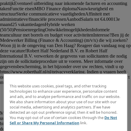
This website uses cookies, pixel tags, and other tracking
technologies to enhance user experience, personalize content
and ads, and to analyze performance and traffic on our website.
We also share information about your use of our site with our
social media, advertising and analytics partners. If we have
						<p>Onze klant is op zoek naar een 
detected an opt-out preference signal, then it will be honored.
Medewerker Billing (Finance &amp; Accounting) (m/v/x) 32-40 
You may opt-out of use of certain cookies through the
Do Not
uur</p><p>Wil jij werken in een omgeving waar jouw werk direct 
Sell or Share My Personal Information
link.
bijdraagt aan een professionele en hoogwaardige dienstverlening? In 
deze rol ben jij de spil in het declaratieproces binnen een 