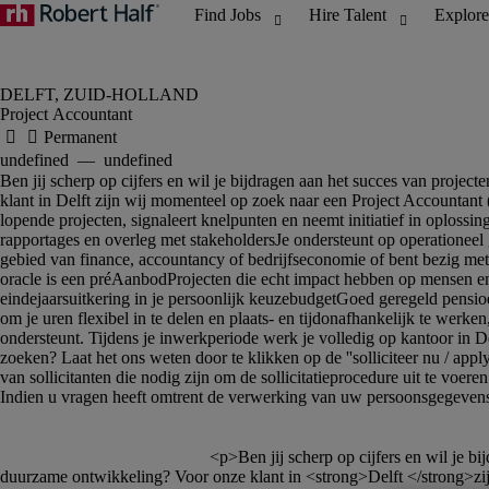
Project Accountant
						<p>Ben jij scherp op cijfers en wil je bijdragen aan het succes van projecten binnen een groeiende organisatie? Werk je graag in een team dat streeft naar operationele excellentie en 
duurzame ontwikkeling? Voor onze klant in <strong>Delft </strong>z