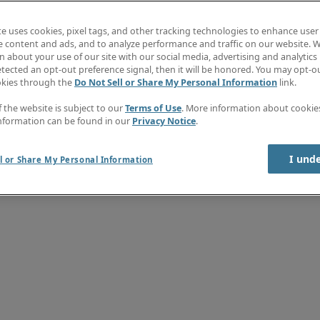
ijk voor de <strong>financiële ondersteuning van lopende projecten</st
financiële administratie voor de Nederlandse vestigingen</strong></li><
 project accounting als finance accounting</li></ul><p><strong>Jouw 
te uses cookies, pixel tags, and other tracking technologies to enhance user
ncy of bedrijfseconomie of bent bezig met deze opleiding in een bbl of 
e content and ads, and to analyze performance and traffic on our website. W
 met <strong>oracle</strong> is een pré</li></ul><p><strong>Aanbod</
 about your use of our site with our social media, advertising and analytics 
ikkelmogelijkheden</li><li>Een <strong>marktconform salaris met daarna
tected an opt-out preference signal, then it will be honored. You may opt-ou
i><strong>28 vakantiedagen</strong>, met de mogelijkheid om verlofd
okies through the
Do Not Sell or Share My Personal Information
link.
ren flexibel in te delen en plaats- en tijdonafhankelijk te werken, voor
ie ondersteunt. Tijdens je inwerkperiode werk je volledig op kantoor i
f the website is subject to our
Terms of Use
. More information about cooki
ccountant</strong> die wij voor onze klant in Delft zoeken? Laat het o
nformation can be found in our
Privacy Notice
.
d B.V. en Robert Half International B.V. verwerken de gegevens van sol
echten, vindt u op </em><em><a href="https://nam02.safelinks.protect
I und
chel.Farrell@roberthalf.net
|56cb8534b89446420eb408d9e4c65590|1
l or Share My Personal Information
soonsgegevens kan u steeds contact met ons opnemen via </em><em><a
counter.adcourier.com/Um9iZXJ0SGFsZi4xNTU4OC4xMDkxN0ByaGlu