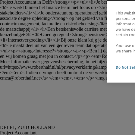
Project Accountant in Delft</strong></p><ul><li>Je bent verantwoordel
<li>Je werkt binnen het finance team met focus op <strong>project- en 
stakeholders</li><li>Je ondersteunt op operationeel gebied bij zowel
This websi
associate degree opleiding</strong> op het gebied van finance, accounta
personaliz
contractmanagement, facturatie en risicobeheersing</li><li>Ervaring
information
de maatschappij</li><li>Een betekenisvolle carrière met leer- en ontw
we have de
keuzebudget</li><li>Goed geregeld <strong>pensioen</strong></li><l
certain co
<li>Internetvergoeding</li><li>Bij onze klant krijg je de ruimte om je u
<li>Je maakt deel uit van een gedreven team dat operationele excellent
Your use o
</ul><p><strong>Interesse?</strong></p><p>Ben jij de <strong>Project A
we share i
en wij komen graag met jou in contact.</p><p><em>Robert Half Nederlan
Meer informatie over gegevensbescherming, in het bijzonder over uw r
url=https://www.roberthalf.nl/nl/privacyverklaring&amp;data=04|01|
Ra
Do Not Sel
</em><em>. Indien u vragen heeft omtrent de verwerking van uw per
emea@roberthalf.net
</a></em><em>.</em></p><img src="https://
Project Accountant