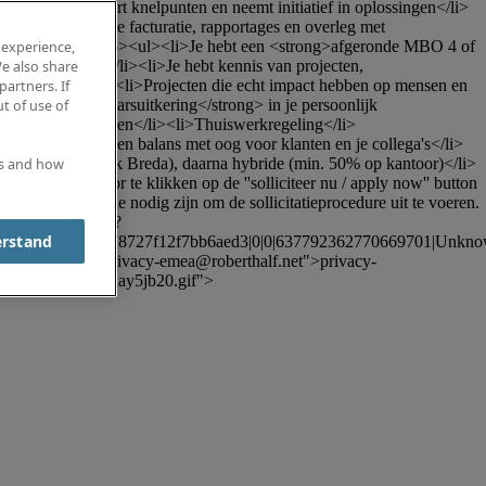
rong>, signaleert knelpunten en neemt initiatief in oplossingen</li>
li>Je verzorgt de facturatie, rapportages en overleg met 
profiel</strong></p><ul><li>Je hebt een <strong>afgeronde MBO 4 of 
 experience,
deeltijdvariant</li><li>Je hebt kennis van projecten, 
e also share
strong></p><ul><li>Projecten die echt impact hebben op mensen en 
partners. If
ast een eindejaarsuitkering</strong> in je persoonlijk 
t of use of
agen te (ver)kopen</li><li>Thuiswerkregeling</li>
 meer werkplezier en balans met oog voor klanten en je collega's</li>
n Delft (en mogelijk Breda), daarna hybride (min. 50% op kantoor)</li>
es and how
ns weten door te klikken op de ''solliciteer nu / apply now'' button 
licitanten die nodig zijn om de sollicitatieprocedure uit te voeren. 
ion.outlook.com/?
erstand
6532572d5674d678727f12f7bb6aed3|0|0|637792362770669701|Unk
 href="mailto:
privacy-emea@roberthalf.net
">
privacy-
bC5hcGxpdHJhay5jb20.gif">
