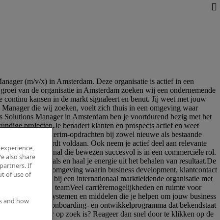
 experience,
e also share
partners. If
t of use of
es and how