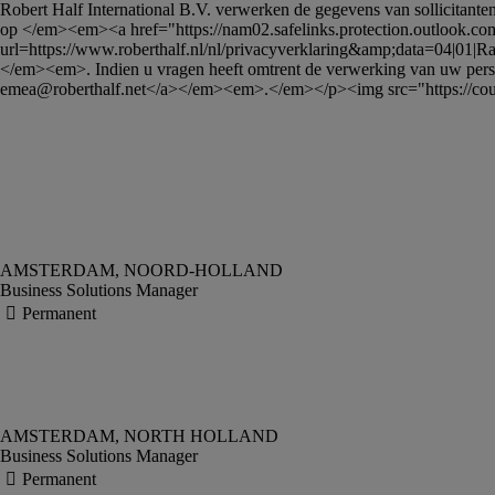
Robert Half International B.V. verwerken de gegevens van sollicitanten 
op </em><em><a href="https://nam02.safelinks.protection.outlook.co
url=https://www.roberthalf.nl/nl/privacyverklaring&amp;data=04|01|
Ra
</em><em>. Indien u vragen heeft omtrent de verwerking van uw per
emea@roberthalf.net
</a></em><em>.</em></p><img src="https://
Business Solutions Manager
Business Solutions Manager