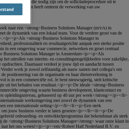
erstand
 met de dynamiek van een lokaal team. Voor de verdere groei van de 
>.</p><p>Als <strong>Business Solutions Manager in 
id, professionaliteit en resultaatgerichte aanpak een sterke positie 
s in een omgeving waar commercie, netwerken en groei centraal 
de Business Solutions Manager in Amsterdam</p><p>Als 
het uitrollen van interim- en consultingmogelijkheden voor zakelijke, 
opdrachten. Daarnaast verdeel je jouw tijd en aandacht tussen 
Verder werk je zowel zelfstandig als nauw samen met collega's om 
e positionering van de organisatie en haar dienstverlening in 
 in een commerciële rol. Je bent nieuwsgierig, stelt kritische 
gie uit het behalen van resultaat.</p><p>De ideale <strong>Business 
commerciële omgeving waarin business development, klantcontact en 
 opleidingsniveau, gebaseerd op 40 uur per week</strong></p></li>
e internationale werkomgeving met zowel de dynamiek van een 
en een internationale setting</p></li><li><p>Een sterk 
om jouw business verder te laten groeien</p></li><li><p>De 
tgebreid onboarding- en ontwikkelprogramma dat bekendstaat als sterk 
j de <strong>Business Solutions Manager</strong> waar onze klant in 
en laat het ons weten!</p><p><em>Robert Half Nederland B.V. en 