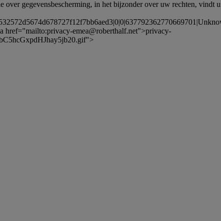
ie over gegevensbescherming, in het bijzonder over uw rechten, vindt u 
6532572d5674d678727f12f7bb6aed3|0|0|637792362770669701|Unk
 href="mailto:
privacy-emea@roberthalf.net
">
privacy-
C5hcGxpdHJhay5jb20.gif">
