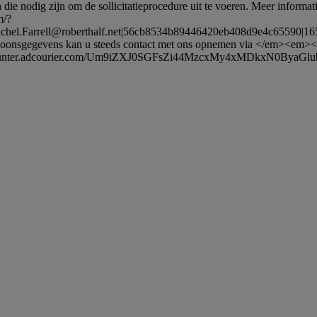
die nodig zijn om de sollicitatieprocedure uit te voeren. Meer informat
m/?
chel.Farrell@roberthalf.net
|56cb8534b89446420eb408d9e4c65590|1
soonsgegevens kan u steeds contact met ons opnemen via </em><em><a
counter.adcourier.com/Um9iZXJ0SGFsZi44MzcxMy4xMDkxN0ByaGlub