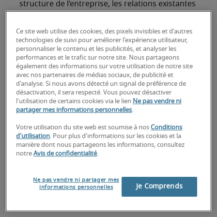
structure de l’entreprise, les relations existantes
entre ses membres, la nature même des métiers,
les conditions de travail ou encore la culture
Ce site web utilise des cookies, des pixels invisibles et d'autres
interne de l’entreprise.
technologies de suivi pour améliorer l'expérience utilisateur,
personnaliser le contenu et les publicités, et analyser les
Maîtriser la conduite du changement est donc
performances et le trafic sur notre site. Nous partageons
également des informations sur votre utilisation de notre site
devenu indispensable dès lors que l’on occupe
avec nos partenaires de médias sociaux, de publicité et
une fonction managériale
.
d'analyse. Si nous avons détecté un signal de préférence de
désactivation, il sera respecté. Vous pouvez désactiver
L’enjeu sera de créer de l’engagement auprès
l'utilisation de certains cookies via le lien
Ne pas vendre ni
partager mes informations personnelles
.
des collaborateurs, d’être vecteur du
changement, et de l’inscrire au sein de la
Votre utilisation du site web est soumise à nos
Conditions
stratégie globale de l’entreprise.
d'utilisation
. Pour plus d'informations sur les cookies et la
manière dont nous partageons les informations, consultez
1. Apporter un cadre
notre
Avis de confidentialité
.
structurant autour du
Ne pas vendre ni partager mes
Je Comprends
informations personnelles
changement